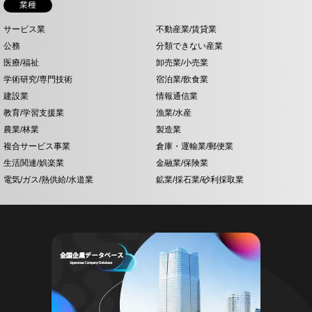
業種
サービス業
不動産業/賃貸業
公務
分類できない産業
医療/福祉
卸売業/小売業
学術研究/専門技術
宿泊業/飲食業
建設業
情報通信業
教育/学習支援業
漁業/水産
農業/林業
製造業
複合サービス事業
倉庫・運輸業/郵便業
生活関連/娯楽業
金融業/保険業
電気/ガス/熱供給/水道業
鉱業/採石業/砂利採取業