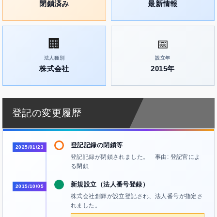
閉鎖済み
最新情報
🏢
📅
法人種別
設立年
株式会社
2015年
登記の変更履歴
登記記録の閉鎖等
2025/01/23
登記記録が閉鎖されました。 事由: 登記官によ
る閉鎖
新規設立（法人番号登録）
2015/10/05
株式会社創輝が設立登記され、法人番号が指定さ
れました。