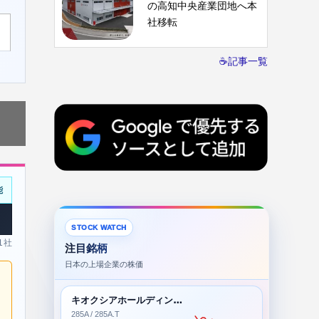
の高知中央産業団地へ本
社移転
☕記事一覧
能
STOCK WATCH
 1社
注目銘柄
日本の上場企業の株価
キオクシアホールディングス株式会社
285A / 285A.T