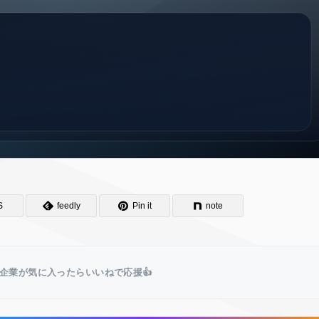
S
feedly
Pin it
note
企業が気に入ったらいいねで応援👍