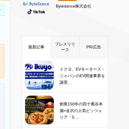
Bytedance株式会社
中
プレスリリ
最新記事
PR/広告
ース
イクヨ、EVモーターズ・
ジャパンのEV関連事業を
譲受…
創業150年の四十萬谷本
舗×金沢の人気ピッツェ
リア「S…