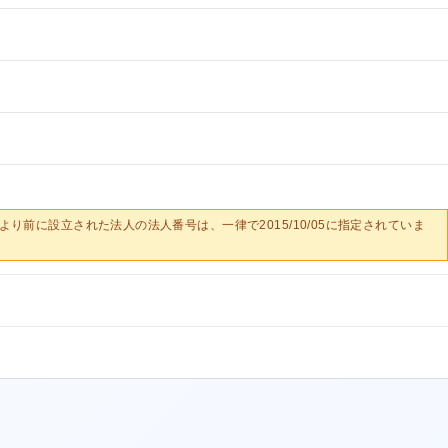
0/05より前に設立された法人の法人番号は、一律で2015/10/05に指定されていま