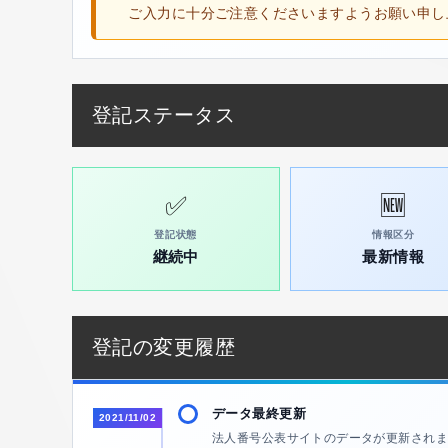
ご入力に十分ご注意くださいますようお願い申し
登記ステータス
✅
🆕
登記状態
情報区分
継続中
最新情報
登記の変更履歴
データ最終更新
2021/11/02
法人番号公表サイトのデータが更新されま