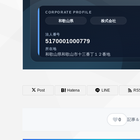
Post
Hatena
LINE
RS
0
記事＆