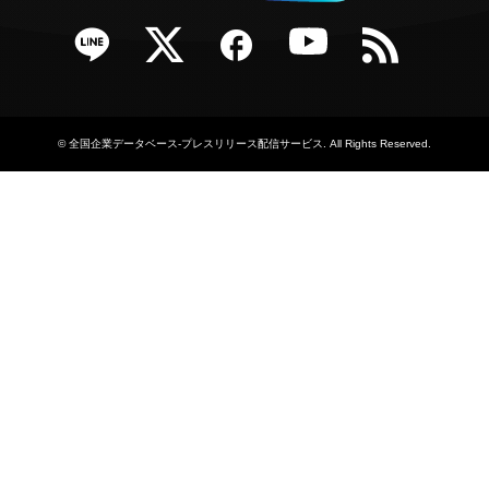
e
Twitter
Facebook
YouTube
RSS
©
全国企業データベース-プレスリリース配信サービス
. All Rights Reserved.