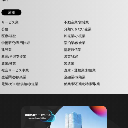
業種
サービス業
不動産業/賃貸業
公務
分類できない産業
医療/福祉
卸売業/小売業
学術研究/専門技術
宿泊業/飲食業
建設業
情報通信業
教育/学習支援業
漁業/水産
農業/林業
製造業
複合サービス事業
倉庫・運輸業/郵便業
生活関連/娯楽業
金融業/保険業
電気/ガス/熱供給/水道業
鉱業/採石業/砂利採取業