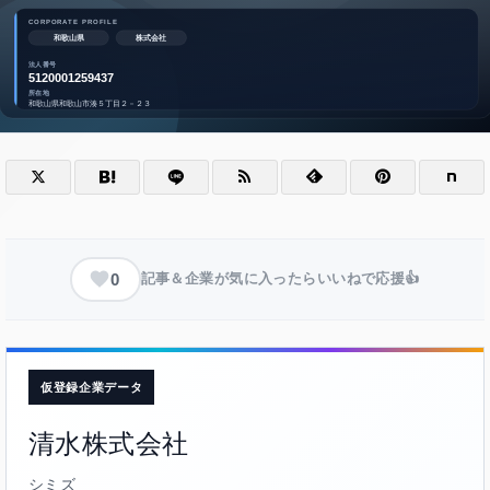
0
記事＆企業が気に入ったらいいねで応援👍
仮登録企業データ
清水株式会社
シミズ