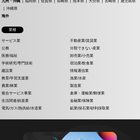
九州・沖縄
福岡県
佐賀県
長崎県
熊本県
大分県
宮崎県
鹿児島県
沖縄県
海外
業種
サービス業
不動産業/賃貸業
公務
分類できない産業
医療/福祉
卸売業/小売業
学術研究/専門技術
宿泊業/飲食業
建設業
情報通信業
教育/学習支援業
漁業/水産
農業/林業
製造業
複合サービス事業
倉庫・運輸業/郵便業
生活関連/娯楽業
金融業/保険業
電気/ガス/熱供給/水道業
鉱業/採石業/砂利採取業