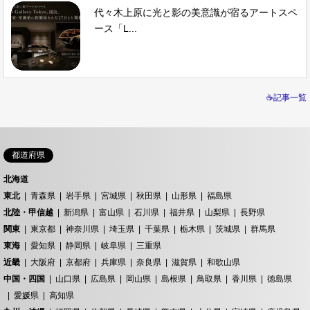
代々木上原に光と影の美意識が宿るアートスペ
ース「L...
☕記事一覧
都道府県
北海道
東北
青森県
岩手県
宮城県
秋田県
山形県
福島県
北陸・甲信越
新潟県
富山県
石川県
福井県
山梨県
長野県
関東
東京都
神奈川県
埼玉県
千葉県
栃木県
茨城県
群馬県
東海
愛知県
静岡県
岐阜県
三重県
近畿
大阪府
京都府
兵庫県
奈良県
滋賀県
和歌山県
中国・四国
山口県
広島県
岡山県
島根県
鳥取県
香川県
徳島県
愛媛県
高知県