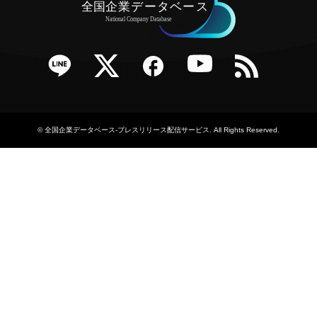
e
Twitter
Facebook
YouTube
RSS
©
全国企業データベース-プレスリリース配信サービス
. All Rights Reserved.