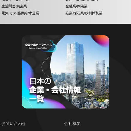
生活関連/娯楽業
金融業/保険業
電気/ガス/熱供給/水道業
鉱業/採石業/砂利採取業
お問い合わせ
会社概要