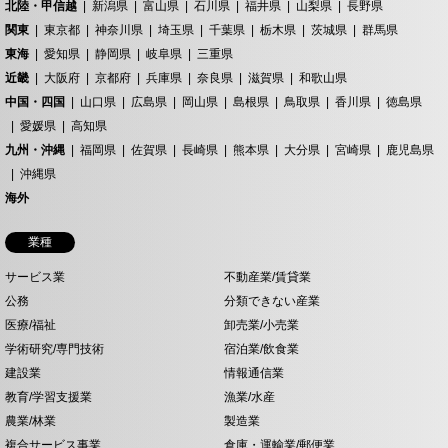
北陸・甲信越
新潟県
富山県
石川県
福井県
山梨県
長野県
関東
東京都
神奈川県
埼玉県
千葉県
栃木県
茨城県
群馬県
東海
愛知県
静岡県
岐阜県
三重県
近畿
大阪府
京都府
兵庫県
奈良県
滋賀県
和歌山県
中国・四国
山口県
広島県
岡山県
島根県
鳥取県
香川県
徳島県
愛媛県
高知県
九州・沖縄
福岡県
佐賀県
長崎県
熊本県
大分県
宮崎県
鹿児島県
沖縄県
海外
業種
サービス業
不動産業/賃貸業
公務
分類できない産業
医療/福祉
卸売業/小売業
学術研究/専門技術
宿泊業/飲食業
建設業
情報通信業
教育/学習支援業
漁業/水産
農業/林業
製造業
複合サービス事業
倉庫・運輸業/郵便業