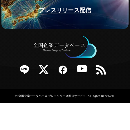
プレスリリース配信
e
Twitter
Facebook
YouTube
RSS
©
全国企業データベース-プレスリリース配信サービス
. All Rights Reserved.