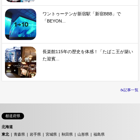
ワントゥーテンが新宿駅「新宿BBB」で
「BEYON...
長楽館115年の歴史を体感！「たばこ王が築い
た迎賓...
☕記事一覧
都道府県
北海道
東北
青森県
岩手県
宮城県
秋田県
山形県
福島県