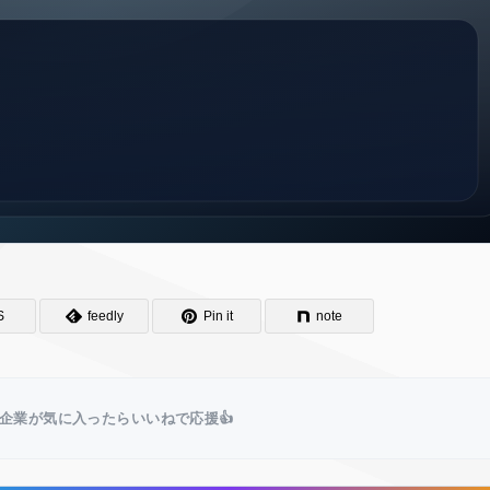
S
feedly
Pin it
note
企業が気に入ったらいいねで応援👍