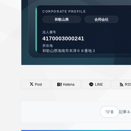
Post
Hatena
LINE
RS
0
記事＆