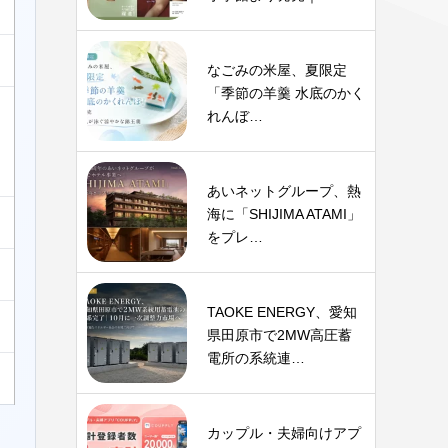
なごみの米屋、夏限定
「季節の羊羹 水底のかく
れんぼ…
あいネットグループ、熱
海に「SHIJIMA ATAMI」
をプレ…
TAOKE ENERGY、愛知
県田原市で2MW高圧蓄
電所の系統連…
カップル・夫婦向けアプ