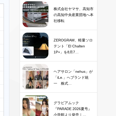
株式会社ヤマサ、高知市
の高知中央産業団地へ本
社移転
ZEROGRAM、軽量ソロ
テント「El Chalten
1P+」を8月7…
ヘアサロン「nehus」が
「iLe.」へブランド統
一 株式…
グラビアムック
『PARADE 2026夏号』
小学館より発売｜…