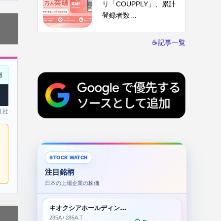
リ「COUPPLY」、累計
登録者数…
☕記事一覧
能
 1社
STOCK WATCH
注目銘柄
日本の上場企業の株価
キオクシアホールディングス株式会社
285A / 285A.T