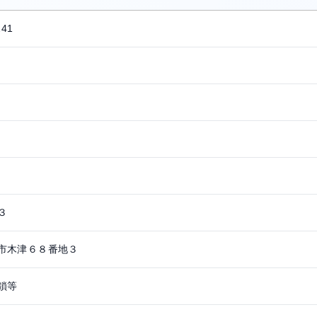
241
３
市木津６８番地３
鎖等