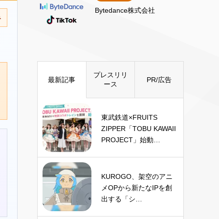
Bytedance株式会社
み
プレスリリ
最新記事
PR/広告
ース
東武鉄道×FRUITS
ZIPPER「TOBU KAWAII
PROJECT」始動…
KUROGO、架空のアニ
メOPから新たなIPを創
出する「シ…