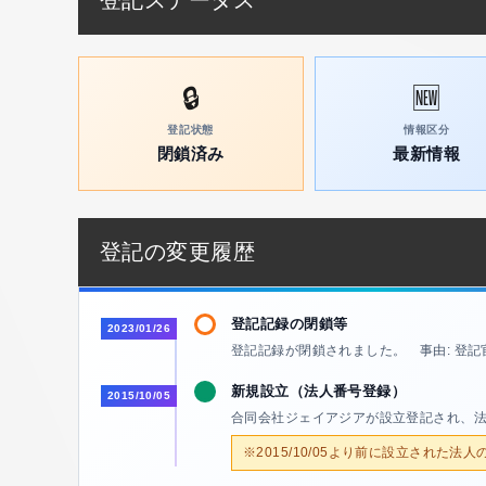
登記ステータス
🔒
🆕
登記状態
情報区分
閉鎖済み
最新情報
登記の変更履歴
登記記録の閉鎖等
2023/01/26
登記記録が閉鎖されました。 事由: 登記
新規設立（法人番号登録）
2015/10/05
合同会社ジェイアジアが設立登記され、
※2015/10/05より前に設立された法