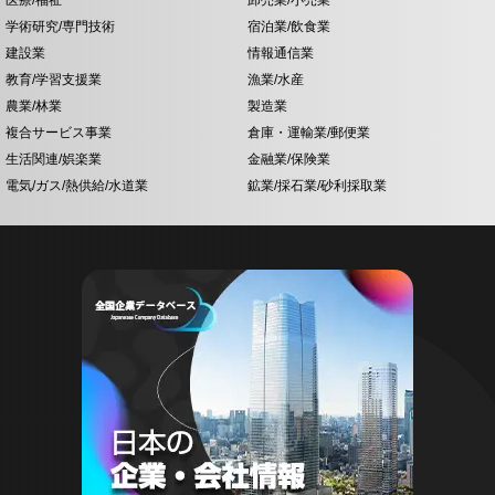
医療/福祉
卸売業/小売業
学術研究/専門技術
宿泊業/飲食業
建設業
情報通信業
教育/学習支援業
漁業/水産
農業/林業
製造業
複合サービス事業
倉庫・運輸業/郵便業
生活関連/娯楽業
金融業/保険業
電気/ガス/熱供給/水道業
鉱業/採石業/砂利採取業