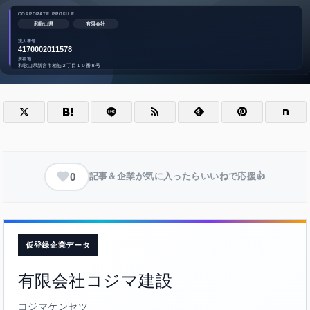
0
記事＆企業が気に入ったらいいねで応援👍
仮登録企業データ
有限会社コジマ建設
コジマケンセツ