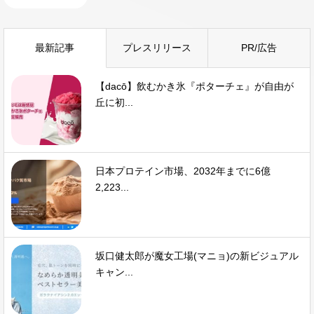
最新記事
プレスリリース
PR/広告
【dacō】飲むかき氷『ポターチェ』が自由が
丘に初...
日本プロテイン市場、2032年までに6億
2,223...
坂口健太郎が魔女工場(マニョ)の新ビジュアル
キャン...