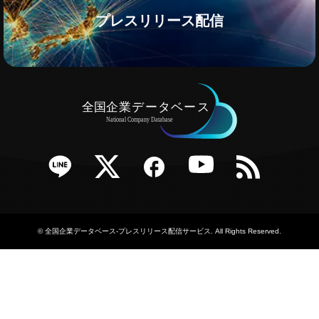
プレスリリース配信
e
Twitter
Facebook
YouTube
RSS
©
全国企業データベース-プレスリリース配信サービス
. All Rights Reserved.