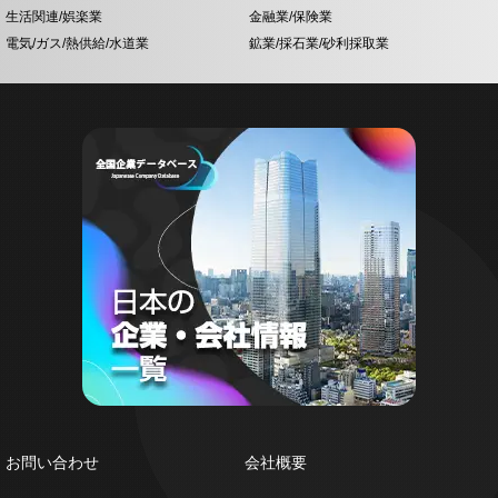
生活関連/娯楽業
金融業/保険業
電気/ガス/熱供給/水道業
鉱業/採石業/砂利採取業
お問い合わせ
会社概要