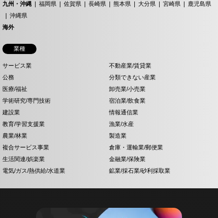
九州・沖縄
福岡県
佐賀県
長崎県
熊本県
大分県
宮崎県
鹿児島県
沖縄県
海外
業種
サービス業
不動産業/賃貸業
公務
分類できない産業
医療/福祉
卸売業/小売業
学術研究/専門技術
宿泊業/飲食業
建設業
情報通信業
教育/学習支援業
漁業/水産
農業/林業
製造業
複合サービス事業
倉庫・運輸業/郵便業
生活関連/娯楽業
金融業/保険業
電気/ガス/熱供給/水道業
鉱業/採石業/砂利採取業