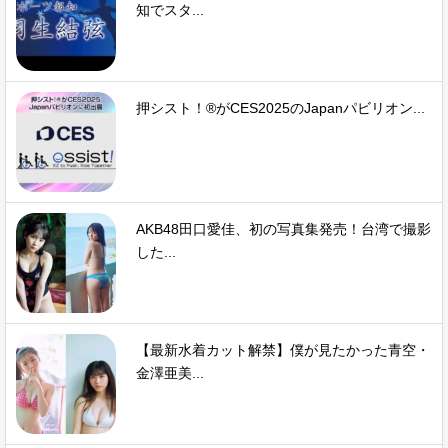
知でスタ...
押シスト！®がCES2025のJapanパビリオン...
AKB48田口愛佳、初の写真集発売！台湾で撮影
した...
【最新水着カット解禁】僕が見たかった青空・
金澤亜美...