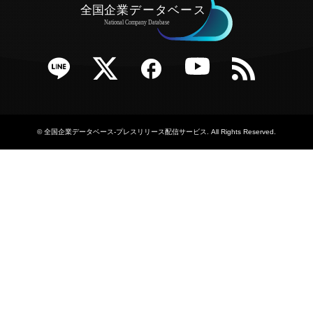
e
Twitter
Facebook
YouTube
RSS
©
全国企業データベース-プレスリリース配信サービス
. All Rights Reserved.