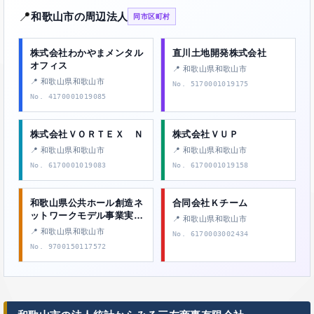
📍
和歌山市の周辺法人
同市区町村
株式会社わかやまメンタル
直川土地開発株式会社
オフィス
📍 和歌山県和歌山市
📍 和歌山県和歌山市
No. 5170001019175
No. 4170001019085
株式会社ＶＯＲＴＥＸ Ｎ
株式会社ＶＵＰ
📍 和歌山県和歌山市
📍 和歌山県和歌山市
No. 6170001019083
No. 6170001019158
和歌山県公共ホール創造ネ
合同会社Ｋチーム
ットワークモデル事業実行
📍 和歌山県和歌山市
委員会
📍 和歌山県和歌山市
No. 6170003002434
No. 9700150117572