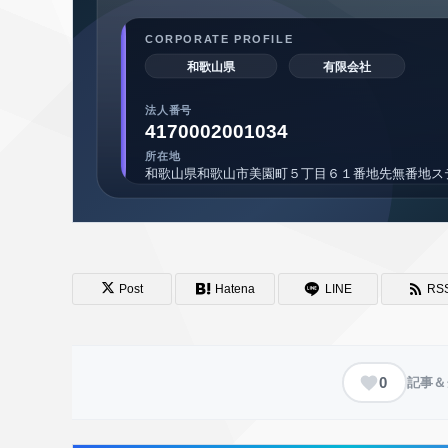
Post
Hatena
LINE
RS
0
記事＆