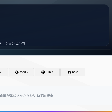
S
feedly
Pin it
note
企業が気に入ったらいいねで応援👍