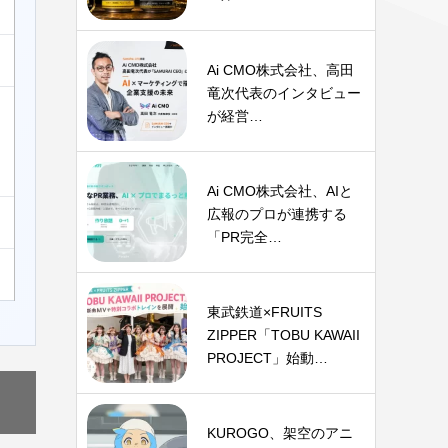
Ai CMO株式会社、高田
竜次代表のインタビュー
が経営…
Ai CMO株式会社、AIと
広報のプロが連携する
「PR完全…
東武鉄道×FRUITS
ZIPPER「TOBU KAWAII
PROJECT」始動…
KUROGO、架空のアニ