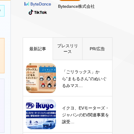
Bytedance株式会社
中
プレスリリ
最新記事
PR/広告
ース
「ごリラックス」か
ら“まもるさん”のぬいぐ
るみマス…
イクヨ、EVモーターズ・
ジャパンのEV関連事業を
譲受…