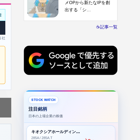
メOPから新たなIPを創
出する「シ…
能
☕記事一覧
 1社
STOCK WATCH
注目銘柄
日本の上場企業の株価
キオクシアホールディングス株式会社
285A / 285A.T