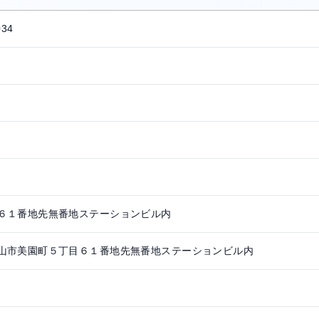
034
６１番地先無番地ステーションビル内
山市美園町５丁目６１番地先無番地ステーションビル内