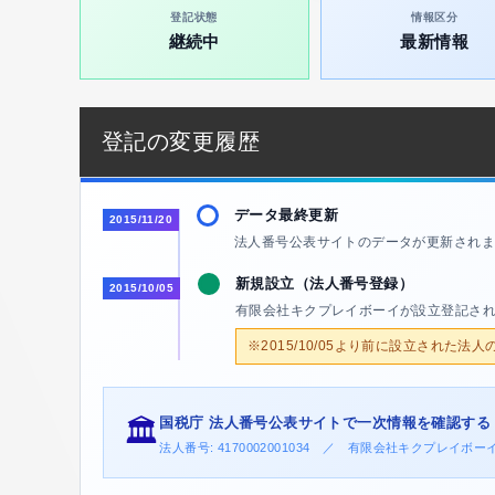
登記状態
情報区分
継続中
最新情報
登記の変更履歴
データ最終更新
2015/11/20
法人番号公表サイトのデータが更新されま
新規設立（法人番号登録）
2015/10/05
有限会社キクプレイボーイが設立登記さ
※2015/10/05より前に設立された法
国税庁 法人番号公表サイトで一次情報を確認する
🏛️
法人番号: 4170002001034 ／ 有限会社キクプレイ