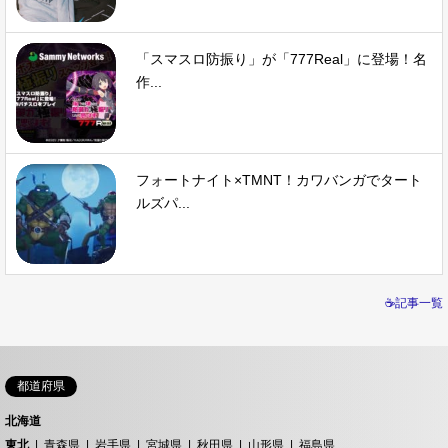
「スマスロ防振り」が「777Real」に登場！名
作...
フォートナイト×TMNT！カワバンガでタート
ルズパ...
☕記事一覧
都道府県
北海道
東北
青森県
岩手県
宮城県
秋田県
山形県
福島県