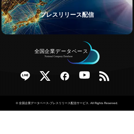
プレスリリース配信
e
Twitter
Facebook
YouTube
RSS
©
全国企業データベース-プレスリリース配信サービス
. All Rights Reserved.