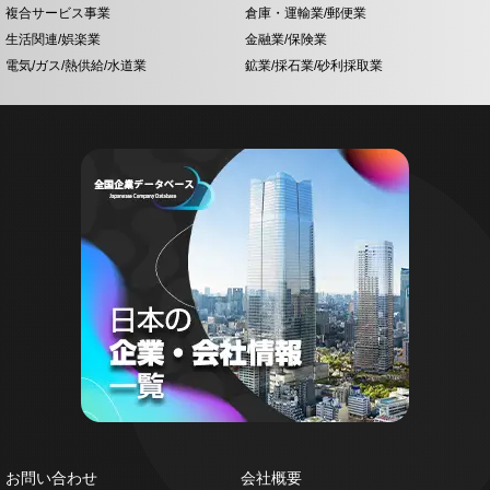
複合サービス事業
倉庫・運輸業/郵便業
生活関連/娯楽業
金融業/保険業
電気/ガス/熱供給/水道業
鉱業/採石業/砂利採取業
お問い合わせ
会社概要