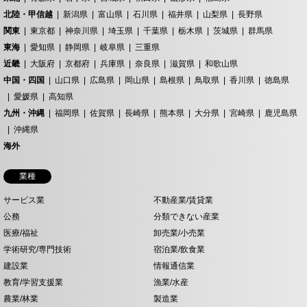
北陸・甲信越
新潟県
富山県
石川県
福井県
山梨県
長野県
関東
東京都
神奈川県
埼玉県
千葉県
栃木県
茨城県
群馬県
東海
愛知県
静岡県
岐阜県
三重県
近畿
大阪府
京都府
兵庫県
奈良県
滋賀県
和歌山県
中国・四国
山口県
広島県
岡山県
島根県
鳥取県
香川県
徳島県
愛媛県
高知県
九州・沖縄
福岡県
佐賀県
長崎県
熊本県
大分県
宮崎県
鹿児島県
沖縄県
海外
業種
サービス業
不動産業/賃貸業
公務
分類できない産業
医療/福祉
卸売業/小売業
学術研究/専門技術
宿泊業/飲食業
建設業
情報通信業
教育/学習支援業
漁業/水産
農業/林業
製造業