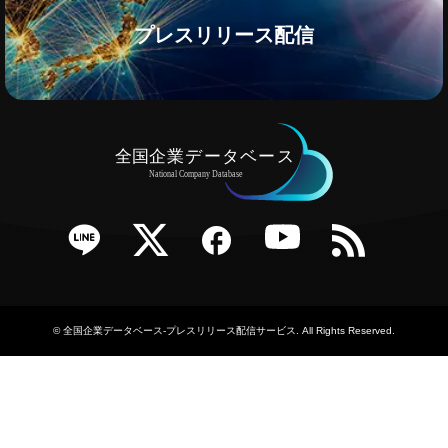
プレスリリース配信
e
Twitter
Facebook
YouTube
RSS
©
全国企業データベース-プレスリリース配信サービス
. All Rights Reserved.