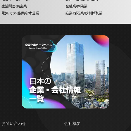
生活関連/娯楽業
金融業/保険業
電気/ガス/熱供給/水道業
鉱業/採石業/砂利採取業
お問い合わせ
会社概要