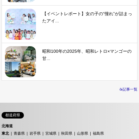
【イベントレポート】女の子の“憧れ”が詰まっ
たアイ...
昭和100年の2025年、昭和レトロ×マンゴーの
甘...
☕記事一覧
都道府県
北海道
東北
青森県
岩手県
宮城県
秋田県
山形県
福島県