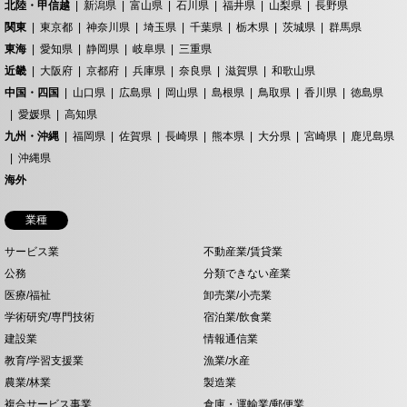
北陸・甲信越
新潟県
富山県
石川県
福井県
山梨県
長野県
関東
東京都
神奈川県
埼玉県
千葉県
栃木県
茨城県
群馬県
東海
愛知県
静岡県
岐阜県
三重県
近畿
大阪府
京都府
兵庫県
奈良県
滋賀県
和歌山県
中国・四国
山口県
広島県
岡山県
島根県
鳥取県
香川県
徳島県
愛媛県
高知県
九州・沖縄
福岡県
佐賀県
長崎県
熊本県
大分県
宮崎県
鹿児島県
沖縄県
海外
業種
サービス業
不動産業/賃貸業
公務
分類できない産業
医療/福祉
卸売業/小売業
学術研究/専門技術
宿泊業/飲食業
建設業
情報通信業
教育/学習支援業
漁業/水産
農業/林業
製造業
複合サービス事業
倉庫・運輸業/郵便業