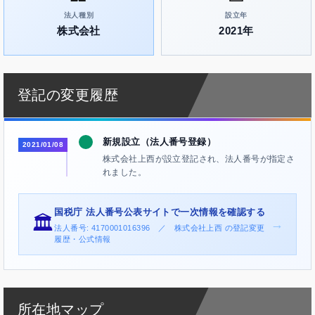
法人種別
設立年
株式会社
2021年
登記の変更履歴
新規設立（法人番号登録）
2021/01/08
株式会社上西が設立登記され、法人番号が指定さ
れました。
国税庁 法人番号公表サイトで一次情報を確認する
🏛️
→
法人番号: 4170001016396 ／ 株式会社上西 の登記変更
履歴・公式情報
所在地マップ