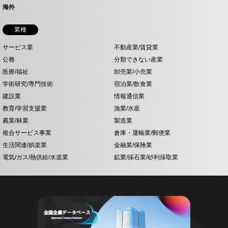
海外
業種
サービス業
不動産業/賃貸業
公務
分類できない産業
医療/福祉
卸売業/小売業
学術研究/専門技術
宿泊業/飲食業
建設業
情報通信業
教育/学習支援業
漁業/水産
農業/林業
製造業
複合サービス事業
倉庫・運輸業/郵便業
生活関連/娯楽業
金融業/保険業
電気/ガス/熱供給/水道業
鉱業/採石業/砂利採取業