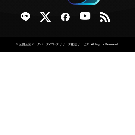
e
Twitter
Facebook
YouTube
RSS
©
全国企業データベース-プレスリリース配信サービス
. All Rights Reserved.