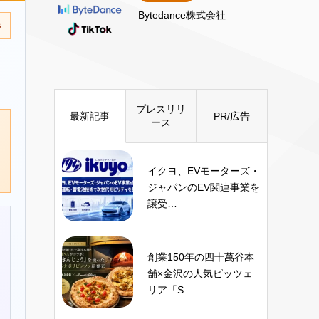
Bytedance株式会社
み
プレスリリ
最新記事
PR/広告
ース
イクヨ、EVモーターズ・
ジャパンのEV関連事業を
譲受…
創業150年の四十萬谷本
舗×金沢の人気ピッツェ
リア「S…