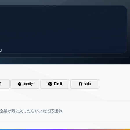
S
feedly
Pin it
note
企業が気に入ったらいいねで応援👍