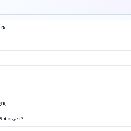
。
225
ぎ町
５４番地の３