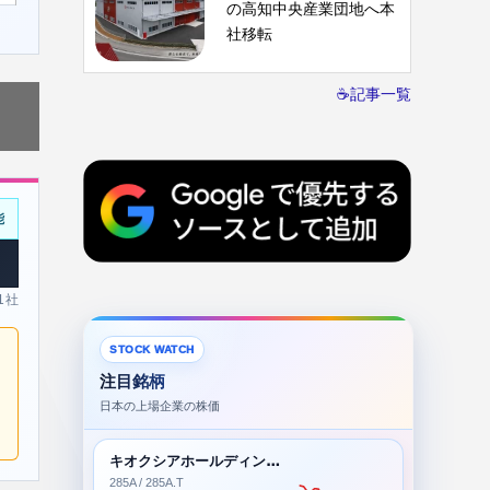
の高知中央産業団地へ本
社移転
☕記事一覧
能
 1社
STOCK WATCH
注目銘柄
日本の上場企業の株価
キオクシアホールディングス株式会社
285A / 285A.T