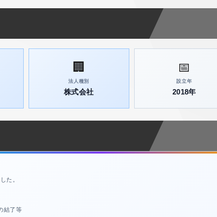
🏢
📅
法人種別
設立年
株式会社
2018年
ました。
の結了等