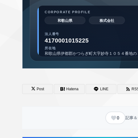
Post
Hatena
LINE
RS
0
記事＆