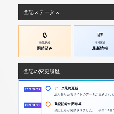
登記ステータス
🔒
🆕
登記状態
情報区分
閉鎖済み
最新情報
登記の変更履歴
データ最終更新
2020/06/03
法人番号公表サイトのデータが更新され
登記記録の閉鎖等
2020/06/01
登記記録が閉鎖されました。 事由: 清算