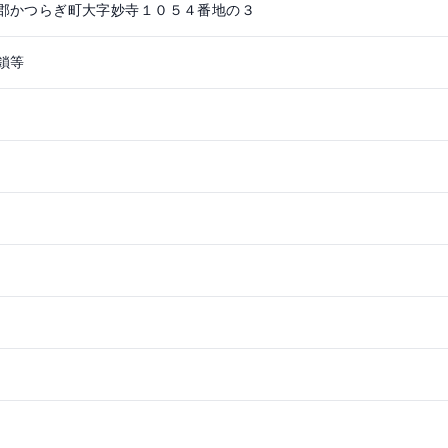
郡かつらぎ町大字妙寺１０５４番地の３
鎖等