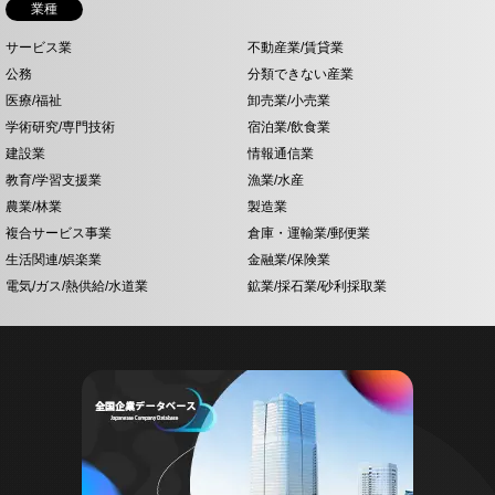
業種
サービス業
不動産業/賃貸業
公務
分類できない産業
医療/福祉
卸売業/小売業
学術研究/専門技術
宿泊業/飲食業
建設業
情報通信業
教育/学習支援業
漁業/水産
農業/林業
製造業
複合サービス事業
倉庫・運輸業/郵便業
生活関連/娯楽業
金融業/保険業
電気/ガス/熱供給/水道業
鉱業/採石業/砂利採取業