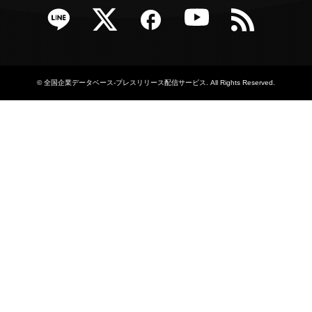
e
Twitter
Facebook
YouTube
RSS
©
全国企業データベース-プレスリリース配信サービス
. All Rights Reserved.