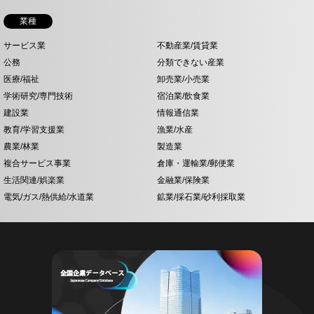
業種
サービス業
不動産業/賃貸業
公務
分類できない産業
医療/福祉
卸売業/小売業
学術研究/専門技術
宿泊業/飲食業
建設業
情報通信業
教育/学習支援業
漁業/水産
農業/林業
製造業
複合サービス事業
倉庫・運輸業/郵便業
生活関連/娯楽業
金融業/保険業
電気/ガス/熱供給/水道業
鉱業/採石業/砂利採取業