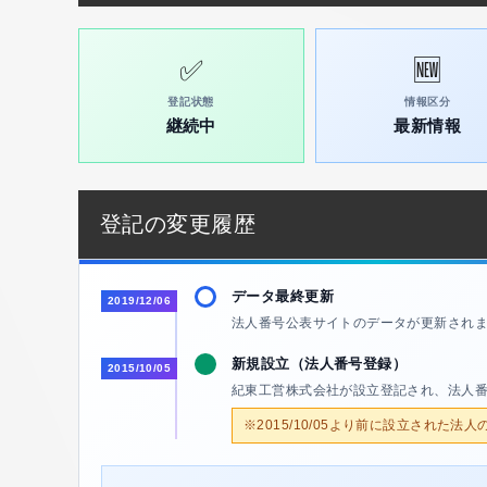
✅
🆕
登記状態
情報区分
継続中
最新情報
登記の変更履歴
データ最終更新
2019/12/06
法人番号公表サイトのデータが更新され
新規設立（法人番号登録）
2015/10/05
紀東工営株式会社が設立登記され、法人
※2015/10/05より前に設立された法