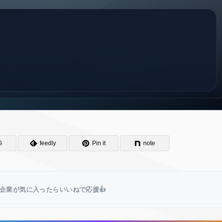
S
feedly
Pin it
note
企業が気に入ったらいいねで応援👍