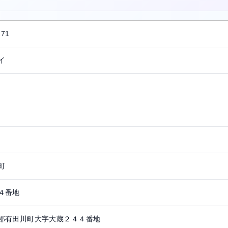
271
イ
町
４番地
郡有田川町大字大蔵２４４番地