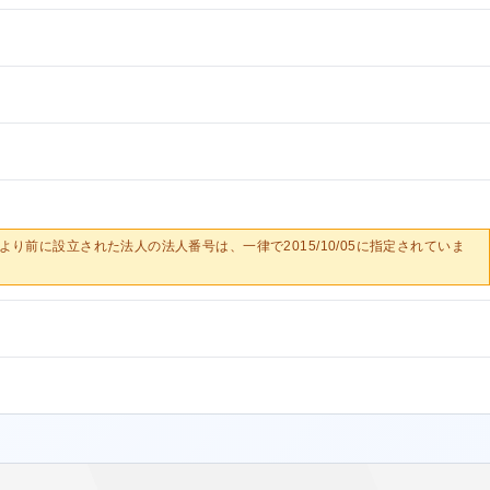
0/05より前に設立された法人の法人番号は、一律で2015/10/05に指定されていま