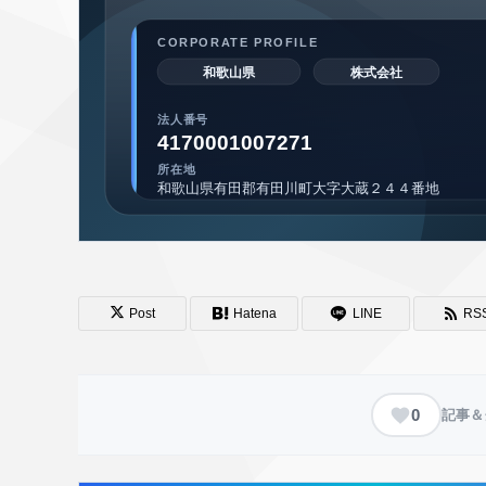
Post
Hatena
LINE
RS
0
記事＆