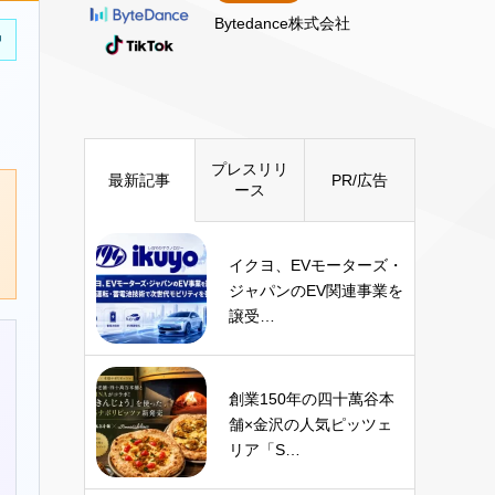
Bytedance株式会社
中
プレスリリ
最新記事
PR/広告
ース
イクヨ、EVモーターズ・
ジャパンのEV関連事業を
譲受…
創業150年の四十萬谷本
舗×金沢の人気ピッツェ
リア「S…