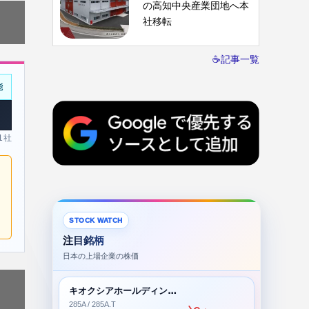
の高知中央産業団地へ本
社移転
☕記事一覧
能
 1社
STOCK WATCH
注目銘柄
日本の上場企業の株価
キオクシアホールディングス株式会社
285A / 285A.T