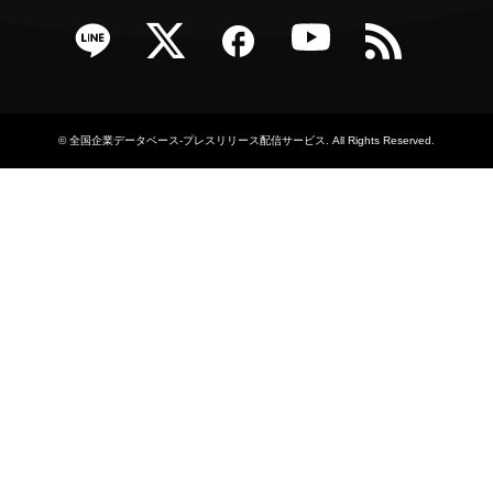
e
Twitter
Facebook
YouTube
RSS
©
全国企業データベース-プレスリリース配信サービス
. All Rights Reserved.