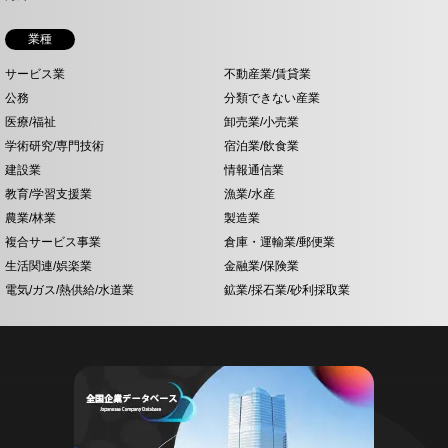
業種
サービス業
不動産業/賃貸業
公務
分類できない産業
医療/福祉
卸売業/小売業
学術研究/専門技術
宿泊業/飲食業
建設業
情報通信業
教育/学習支援業
漁業/水産
農業/林業
製造業
複合サービス事業
倉庫・運輸業/郵便業
生活関連/娯楽業
金融業/保険業
電気/ガス/熱供給/水道業
鉱業/採石業/砂利採取業