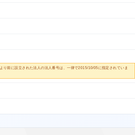
0/05より前に設立された法人の法人番号は、一律で2015/10/05に指定されていま