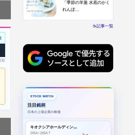
「季節の羊羹 水底のかく
れんぼ…
☕記事一覧
能
 1社
STOCK WATCH
注目銘柄
日本の上場企業の株価
キオクシアホールディングス株式会社
285A / 285A.T