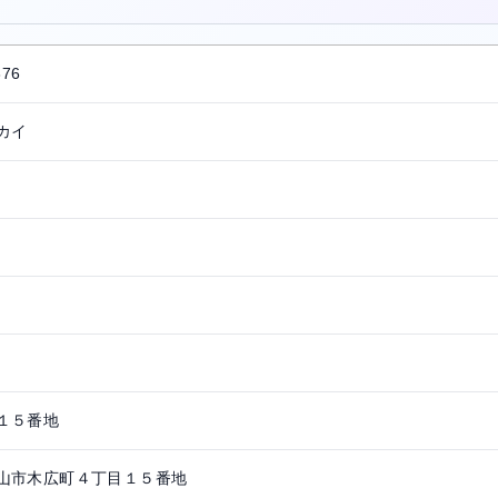
376
カイ
１５番地
山市木広町４丁目１５番地