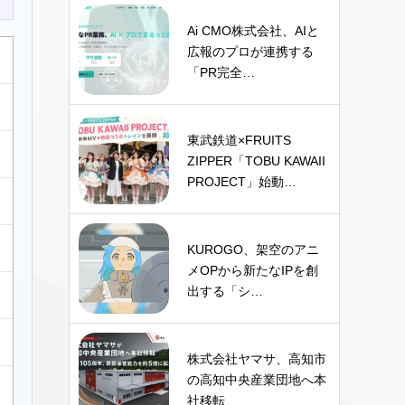
Ai CMO株式会社、AIと
広報のプロが連携する
「PR完全…
東武鉄道×FRUITS
ZIPPER「TOBU KAWAII
PROJECT」始動…
KUROGO、架空のアニ
メOPから新たなIPを創
出する「シ…
株式会社ヤマサ、高知市
の高知中央産業団地へ本
社移転