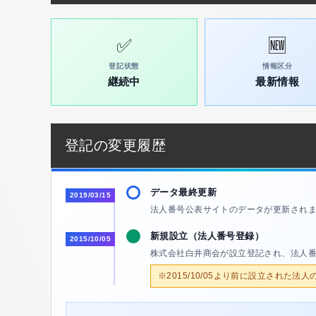
✅
🆕
登記状態
情報区分
継続中
最新情報
登記の変更履歴
データ最終更新
2019/03/15
法人番号公表サイトのデータが更新され
新規設立（法人番号登録）
2015/10/05
株式会社白井商会が設立登記され、法人
※2015/10/05より前に設立された法