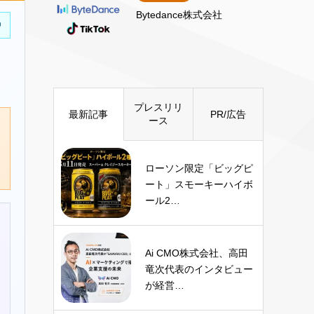
Bytedance株式会社
中
プレスリリ
最新記事
PR/広告
ース
ローソン限定「ビッグピ
ート」スモーキーハイボ
ール2…
Ai CMO株式会社、高田
竜次代表のインタビュー
が経営…