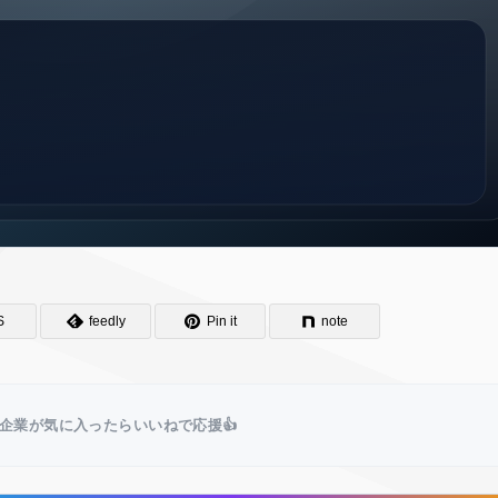
S
feedly
Pin it
note
企業が気に入ったらいいねで応援👍