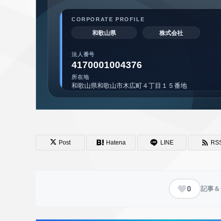
Post
Hatena
LINE
RS
0
記事＆