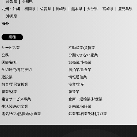
愛媛県
高知県
九州・沖縄
福岡県
佐賀県
長崎県
熊本県
大分県
宮崎県
鹿児島県
沖縄県
海外
業種
サービス業
不動産業/賃貸業
公務
分類できない産業
医療/福祉
卸売業/小売業
学術研究/専門技術
宿泊業/飲食業
建設業
情報通信業
教育/学習支援業
漁業/水産
農業/林業
製造業
複合サービス事業
倉庫・運輸業/郵便業
生活関連/娯楽業
金融業/保険業
電気/ガス/熱供給/水道業
鉱業/採石業/砂利採取業