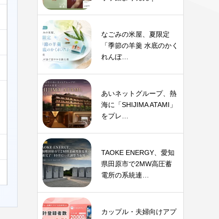
なごみの米屋、夏限定
「季節の羊羹 水底のかく
れんぼ…
あいネットグループ、熱
海に「SHIJIMA ATAMI」
をプレ…
TAOKE ENERGY、愛知
県田原市で2MW高圧蓄
電所の系統連…
カップル・夫婦向けアプ