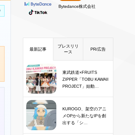
Bytedance株式会社
中
プレスリリ
最新記事
PR/広告
ース
東武鉄道×FRUITS
ZIPPER「TOBU KAWAII
PROJECT」始動…
KUROGO、架空のアニ
メOPから新たなIPを創
出する「シ…