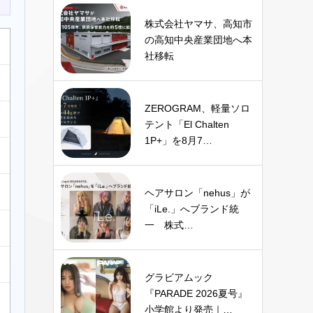
株式会社ヤマサ、高知市
の高知中央産業団地へ本
社移転
ZEROGRAM、軽量ソロ
テント「El Chalten
1P+」を8月7…
ヘアサロン「nehus」が
「iLe.」へブランド統
一 株式…
グラビアムック
『PARADE 2026夏号』
小学館より発売｜…