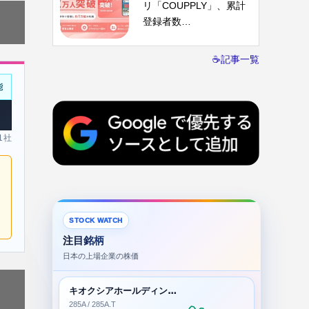
リ「COUPPLY」、累計
登録者数…
☕記事一覧
能
 1社
STOCK WATCH
注目銘柄
日本の上場企業の株価
キオクシアホールディングス株式会社
285A / 285A.T