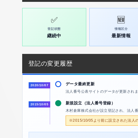
✅
🆕
登記状態
情報区分
継続中
最新情報
登記の変更履歴
データ最終更新
2020/10/07
法人番号公表サイトのデータが更新され
新規設立（法人番号登録）
2015/10/05
木村倉庫株式会社が設立登記され、法人
※2015/10/05より前に設立された法