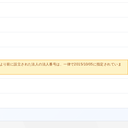
0/05より前に設立された法人の法人番号は、一律で2015/10/05に指定されていま