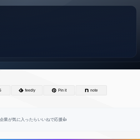
S
feedly
Pin it
note
企業が気に入ったらいいねで応援👍