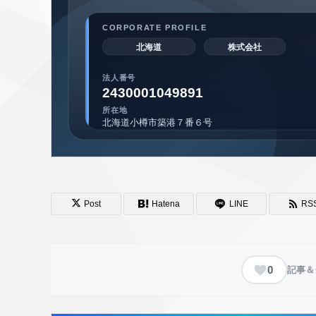
Post
Hatena
LINE
RS
0
記事＆