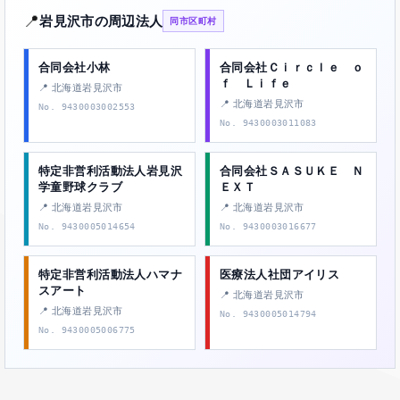
📍
岩見沢市の周辺法人
同市区町村
合同会社小林
合同会社Ｃｉｒｃｌｅ ｏ
ｆ Ｌｉｆｅ
📍 北海道岩見沢市
📍 北海道岩見沢市
No. 9430003002553
No. 9430003011083
特定非営利活動法人岩見沢
合同会社ＳＡＳＵＫＥ Ｎ
学童野球クラブ
ＥＸＴ
📍 北海道岩見沢市
📍 北海道岩見沢市
No. 9430005014654
No. 9430003016677
特定非営利活動法人ハマナ
医療法人社団アイリス
スアート
📍 北海道岩見沢市
📍 北海道岩見沢市
No. 9430005014794
No. 9430005006775