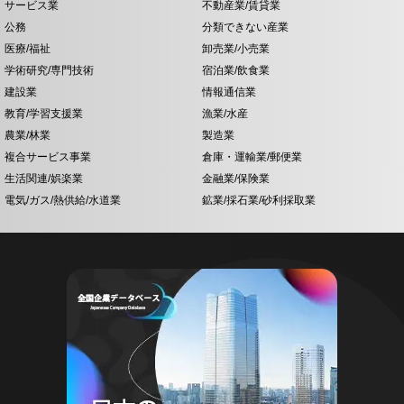
サービス業
不動産業/賃貸業
公務
分類できない産業
医療/福祉
卸売業/小売業
学術研究/専門技術
宿泊業/飲食業
建設業
情報通信業
教育/学習支援業
漁業/水産
農業/林業
製造業
複合サービス事業
倉庫・運輸業/郵便業
生活関連/娯楽業
金融業/保険業
電気/ガス/熱供給/水道業
鉱業/採石業/砂利採取業