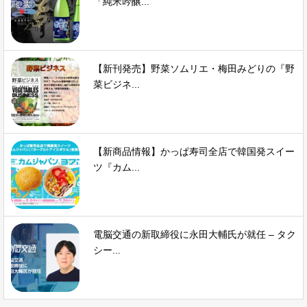
「純米吟醸...
【新刊発売】野菜ソムリエ・梅田みどりの『野
菜ビジネ...
【新商品情報】かっぱ寿司全店で韓国発スイー
ツ『カム...
電脳交通の新取締役に永田大輔氏が就任 – タク
シー...