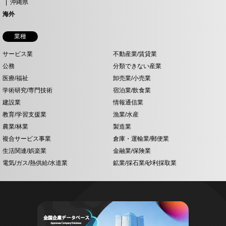
沖縄県
海外
業種
サービス業
不動産業/賃貸業
公務
分類できない産業
医療/福祉
卸売業/小売業
学術研究/専門技術
宿泊業/飲食業
建設業
情報通信業
教育/学習支援業
漁業/水産
農業/林業
製造業
複合サービス事業
倉庫・運輸業/郵便業
生活関連/娯楽業
金融業/保険業
電気/ガス/熱供給/水道業
鉱業/採石業/砂利採取業