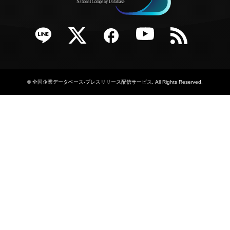
e
Twitter
Facebook
YouTube
RSS
©
全国企業データベース-プレスリリース配信サービス
. All Rights Reserved.