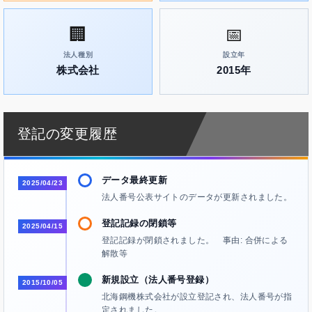
🏢
📅
法人種別
設立年
株式会社
2015年
登記の変更履歴
データ最終更新
2025/04/23
法人番号公表サイトのデータが更新されました。
登記記録の閉鎖等
2025/04/15
登記記録が閉鎖されました。 事由: 合併による
解散等
新規設立（法人番号登録）
2015/10/05
北海鋼機株式会社が設立登記され、法人番号が指
定されました。