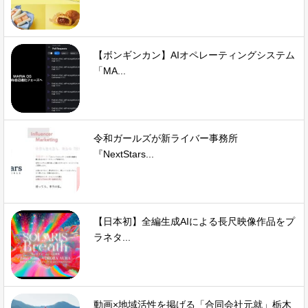
【ボンギンカン】AIオペレーティングシステム
「MA...
令和ガールズが新ライバー事務所
『NextStars...
【日本初】全編生成AIによる長尺映像作品をプ
ラネタ...
動画×地域活性を掲げる「合同会社元就」栃木