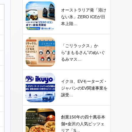
オーストラリア発「溶け
ない氷」ZERO ICEが日
本上陸…
「ごリラックス」か
ら“まもるさん”のぬいぐ
るみマス…
イクヨ、EVモーターズ・
ジャパンのEV関連事業を
譲受…
創業150年の四十萬谷本
舗×金沢の人気ピッツェ
リア「S…