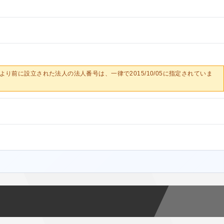
0/05より前に設立された法人の法人番号は、一律で2015/10/05に指定されていま