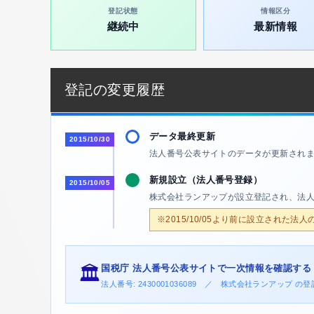
登記状態
情報区分
継続中
最新情報
登記の変更履歴
データ最終更新
2015/10/30
法人番号公表サイトのデータが更新され
新規設立（法人番号登録）
2015/10/05
株式会社ランアップが設立登記され、法
※2015/10/05より前に設立された法
国税庁 法人番号公表サイトで一次情報を確認する
🏛️
法人番号: 2430001036089 ／ 株式会社ランアップ 