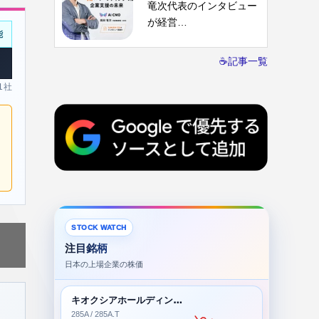
竜次代表のインタビュー
が経営…
能
☕記事一覧
 1社
STOCK WATCH
注目銘柄
日本の上場企業の株価
キオクシアホールディングス株式会社
285A / 285A.T