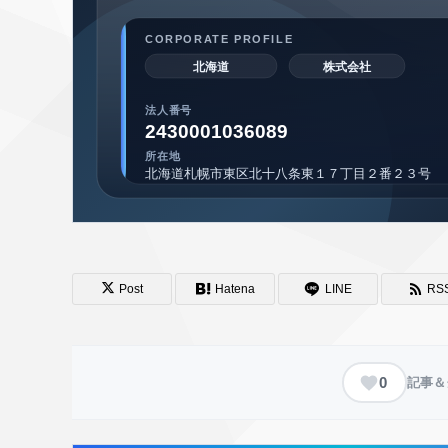
Post
Hatena
LINE
RS
0
記事＆