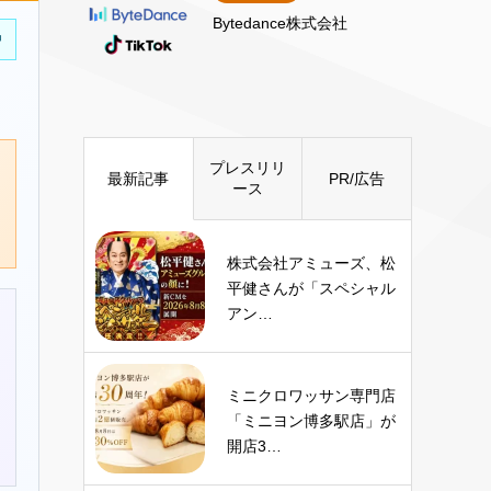
Bytedance株式会社
中
プレスリリ
最新記事
PR/広告
ース
株式会社アミューズ、松
平健さんが「スペシャル
アン…
ミニクロワッサン専門店
「ミニヨン博多駅店」が
開店3…