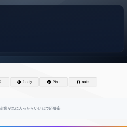
S
feedly
Pin it
note
企業が気に入ったらいいねで応援👍