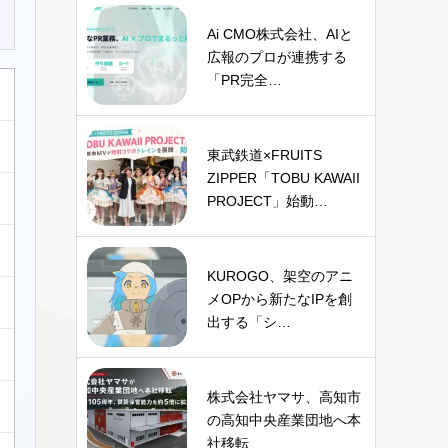
Ai CMO株式会社、AIと
広報のプロが連携する
「PR完全…
東武鉄道×FRUITS
ZIPPER「TOBU KAWAII
PROJECT」始動…
KUROGO、架空のアニ
メOPから新たなIPを創
出する「シ…
株式会社ヤマサ、高知市
の高知中央産業団地へ本
社移転