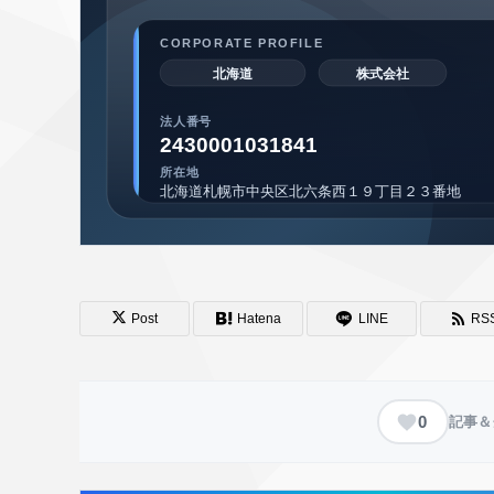
Post
Hatena
LINE
RS
0
記事＆