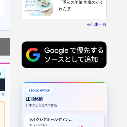
「季節の羊羹 水底のかく
れんぼ…
☕記事一覧
能
STOCK WATCH
 1社
注目銘柄
日本の上場企業の株価
キオクシアホールディングス株式会社
285A / 285A.T