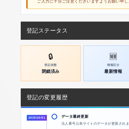
ご入力に十分ご注意くださいますようお願い申し
登記ステータス
🔒
🆕
登記状態
情報区分
閉鎖済み
最新情報
登記の変更履歴
データ最終更新
2025/10/31
法人番号公表サイトのデータが更新され