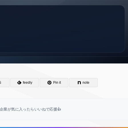
S
feedly
Pin it
note
企業が気に入ったらいいねで応援👍