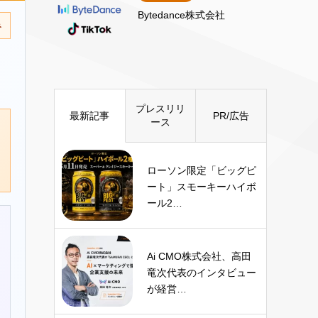
Bytedance株式会社
み
プレスリリ
最新記事
PR/広告
ース
ローソン限定「ビッグピ
ート」スモーキーハイボ
ール2…
Ai CMO株式会社、高田
竜次代表のインタビュー
が経営…