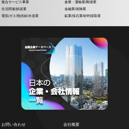
複合サービス事業
倉庫・運輸業/郵便業
生活関連/娯楽業
金融業/保険業
電気/ガス/熱供給/水道業
鉱業/採石業/砂利採取業
お問い合わせ
会社概要