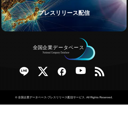
プレスリリース配信
e
Twitter
Facebook
YouTube
RSS
©
全国企業データベース-プレスリリース配信サービス
. All Rights Reserved.