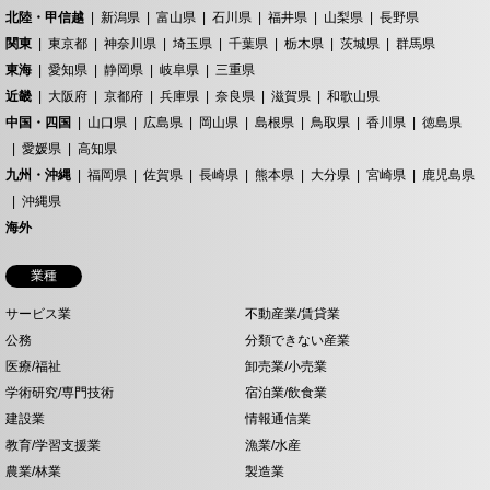
北陸・甲信越
新潟県
富山県
石川県
福井県
山梨県
長野県
関東
東京都
神奈川県
埼玉県
千葉県
栃木県
茨城県
群馬県
東海
愛知県
静岡県
岐阜県
三重県
近畿
大阪府
京都府
兵庫県
奈良県
滋賀県
和歌山県
中国・四国
山口県
広島県
岡山県
島根県
鳥取県
香川県
徳島県
愛媛県
高知県
九州・沖縄
福岡県
佐賀県
長崎県
熊本県
大分県
宮崎県
鹿児島県
沖縄県
海外
業種
サービス業
不動産業/賃貸業
公務
分類できない産業
医療/福祉
卸売業/小売業
学術研究/専門技術
宿泊業/飲食業
建設業
情報通信業
教育/学習支援業
漁業/水産
農業/林業
製造業