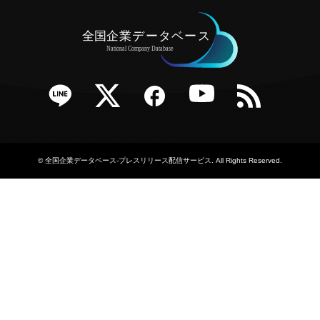
e
Twitter
Facebook
YouTube
RSS
©
全国企業データベース-プレスリリース配信サービス
. All Rights Reserved.