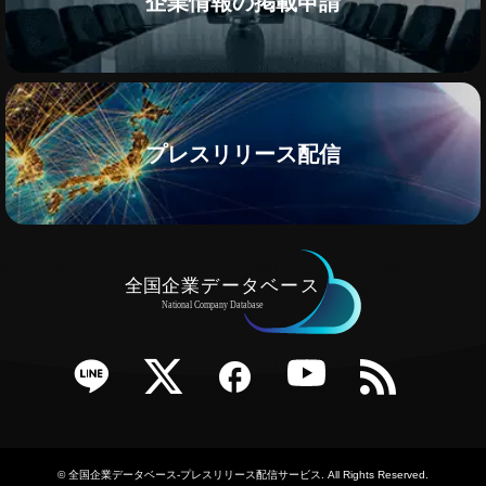
企業情報の掲載申請
プレスリリース配信
e
Twitter
Facebook
YouTube
RSS
©
全国企業データベース-プレスリリース配信サービス
. All Rights Reserved.