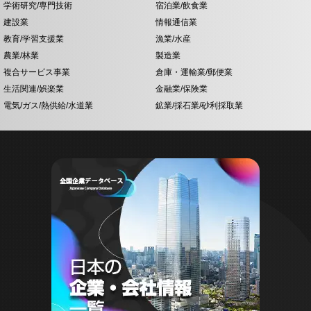
学術研究/専門技術
宿泊業/飲食業
建設業
情報通信業
教育/学習支援業
漁業/水産
農業/林業
製造業
複合サービス事業
倉庫・運輸業/郵便業
生活関連/娯楽業
金融業/保険業
電気/ガス/熱供給/水道業
鉱業/採石業/砂利採取業