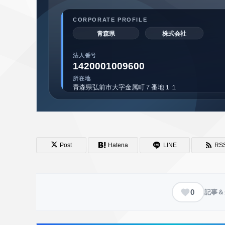
Post
Hatena
LINE
RS
0
記事＆