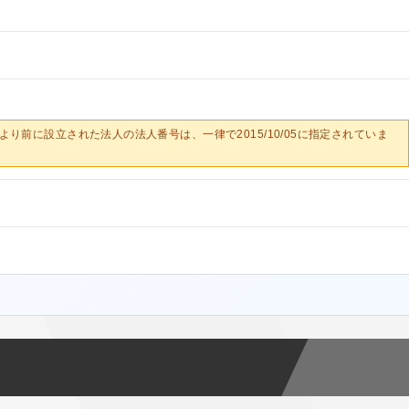
0/05より前に設立された法人の法人番号は、一律で2015/10/05に指定されていま