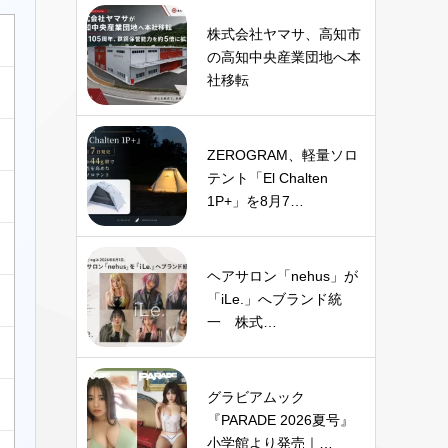
株式会社ヤマサ、高知市
の高知中央産業団地へ本
社移転
ZEROGRAM、軽量ソロ
テント「El Chalten
1P+」を8月7…
ヘアサロン「nehus」が
「iLe.」へブランド統
一 株式…
グラビアムック
『PARADE 2026夏号』
小学館より発売｜…