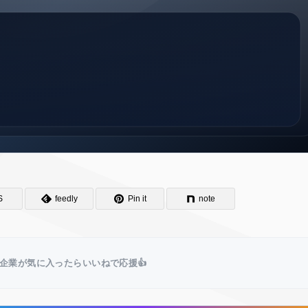
S
feedly
Pin it
note
企業が気に入ったらいいねで応援👍