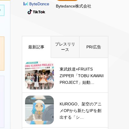
Bytedance株式会社
中
プレスリリ
最新記事
PR/広告
ース
東武鉄道×FRUITS
ZIPPER「TOBU KAWAII
PROJECT」始動…
KUROGO、架空のアニ
メOPから新たなIPを創
出する「シ…