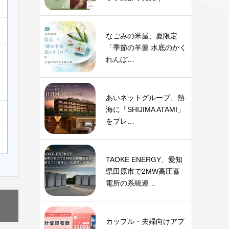
なごみの米屋、夏限定
「季節の羊羹 水底のかく
れんぼ…
あいネットグループ、熱
海に「SHIJIMA ATAMI」
をプレ…
TAOKE ENERGY、愛知
県田原市で2MW高圧蓄
電所の系統連…
カップル・夫婦向けアプ