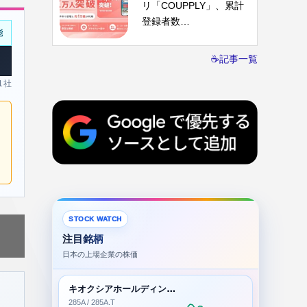
リ「COUPPLY」、累計
登録者数…
能
☕記事一覧
 1社
STOCK WATCH
注目銘柄
日本の上場企業の株価
キオクシアホールディングス株式会社
285A / 285A.T