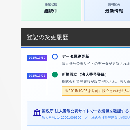
登記状態
情報区分
継続中
最新情報
登記の変更履歴
データ最終更新
2015/10/30
法人番号公表サイトのデータが更新され
新規設立（法人番号登録）
2015/10/05
株式会社賢豊建設が設立登記され、法人
※2015/10/05より前に設立された法
国税庁 法人番号公表サイトで一次情報を確認する
🏛️
法人番号: 1420001009600 ／ 株式会社賢豊建設 の