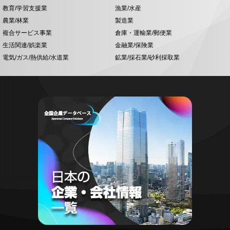
教育/学習支援業
漁業/水産
農業/林業
製造業
複合サービス事業
倉庫・運輸業/郵便業
生活関連/娯楽業
金融業/保険業
電気/ガス/熱供給/水道業
鉱業/採石業/砂利採取業