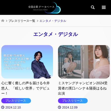
検索
プレスリリース一覧
エンタメ・デジタル
エンタメ・デジタル
心に響く癒しの声を届ける今井
ミスヤングチャンピオン2024受
悠人、「眩しい世界」でデビュ
賞者の濱口ハンナ＆陽葵はるね
ー！
出演
プレスリリース
プレスリリース
2024.12.10
2024.12.09