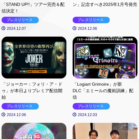
「STAND UP!!」ツアー完売＆配
ン」記念すべき2025年1月号発売
信決定！
プレスリリース
プレスリリース
2024.12.07
2024.12.06
「ジョーカー：フォリ・ア・ド
「Logiart Grimoire」が新
ゥ」が本日よりプレミア配信開
DLC「エミールの魔術訓練」配
始
信
プレスリリース
プレスリリース
2024.12.06
2024.12.03