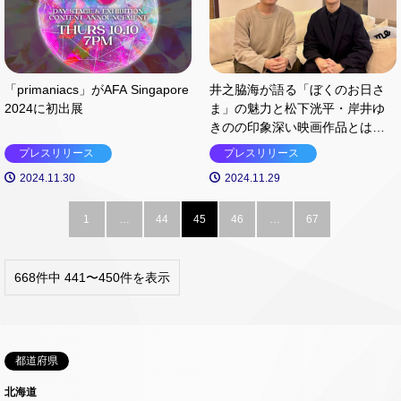
「primaniacs」がAFA Singapore
井之脇海が語る「ぼくのお日さ
2024に初出展
ま」の魅力と松下洸平・岸井ゆ
きのの印象深い映画作品とは？
12月1日「映画の日」特別番組を
プレスリリース
プレスリリース
J-WAVEで放送！
2024.11.30
2024.11.29
1
…
44
45
46
…
67
668件中 441〜450件を表示
都道府県
北海道