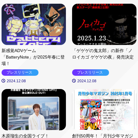
新感覚ADVゲーム
「ゲゲゲの鬼太郎」の新作「ノ
「BatteryNote」が2025年春に登
ロイカゴ ゲゲゲの夜」発売決定
場！
プレスリリース
プレスリリース
2024.12.08
2024.12.08
木原瑠生の全国ライブ！
創刊50周年！「月刊少年マガジ