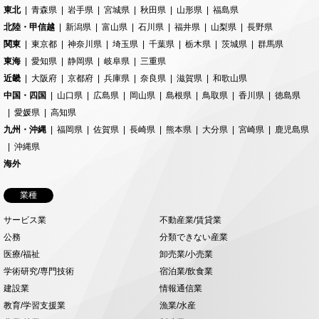
東北
青森県
岩手県
宮城県
秋田県
山形県
福島県
北陸・甲信越
新潟県
富山県
石川県
福井県
山梨県
長野県
関東
東京都
神奈川県
埼玉県
千葉県
栃木県
茨城県
群馬県
東海
愛知県
静岡県
岐阜県
三重県
近畿
大阪府
京都府
兵庫県
奈良県
滋賀県
和歌山県
中国・四国
山口県
広島県
岡山県
島根県
鳥取県
香川県
徳島県
愛媛県
高知県
九州・沖縄
福岡県
佐賀県
長崎県
熊本県
大分県
宮崎県
鹿児島県
沖縄県
海外
業種
サービス業
不動産業/賃貸業
公務
分類できない産業
医療/福祉
卸売業/小売業
学術研究/専門技術
宿泊業/飲食業
建設業
情報通信業
教育/学習支援業
漁業/水産