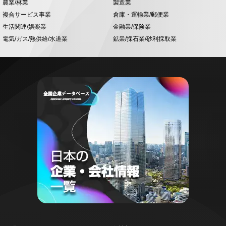
農業/林業
製造業
複合サービス事業
倉庫・運輸業/郵便業
生活関連/娯楽業
金融業/保険業
電気/ガス/熱供給/水道業
鉱業/採石業/砂利採取業