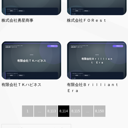
株式会社勇星商事
株式会社ＦＯＲｅｓｔ
有限会社ＴＫハピネス
有限会社Ｂｒｉｌｌｉａｎｔ
Ｅｒａ
1
…
8,113
8,114
8,115
…
8,150