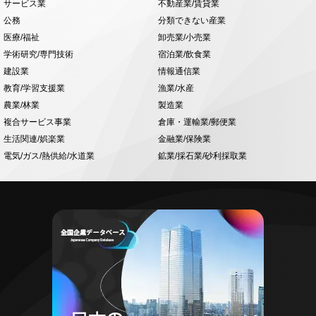
サービス業
不動産業/賃貸業
公務
分類できない産業
医療/福祉
卸売業/小売業
学術研究/専門技術
宿泊業/飲食業
建設業
情報通信業
教育/学習支援業
漁業/水産
農業/林業
製造業
複合サービス事業
倉庫・運輸業/郵便業
生活関連/娯楽業
金融業/保険業
電気/ガス/熱供給/水道業
鉱業/採石業/砂利採取業