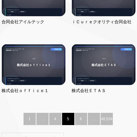
合同会社アイルテック
ｉＣｕｒｅクオリティ合同会社
株式会社ｏｆｆｉｃｅ１
株式会社ＥＴＡＳ
1
…
4
5
6
…
48,534