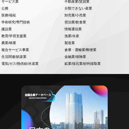
サービス業
不動産業/賃貸業
公務
分類できない産業
医療/福祉
卸売業/小売業
学術研究/専門技術
宿泊業/飲食業
建設業
情報通信業
教育/学習支援業
漁業/水産
農業/林業
製造業
複合サービス事業
倉庫・運輸業/郵便業
生活関連/娯楽業
金融業/保険業
電気/ガス/熱供給/水道業
鉱業/採石業/砂利採取業