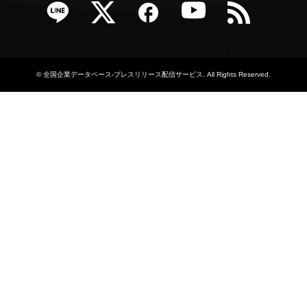
e
Twitter
Facebook
YouTube
RSS
©
全国企業データベース-プレスリリース配信サービス
. All Rights Reserved.