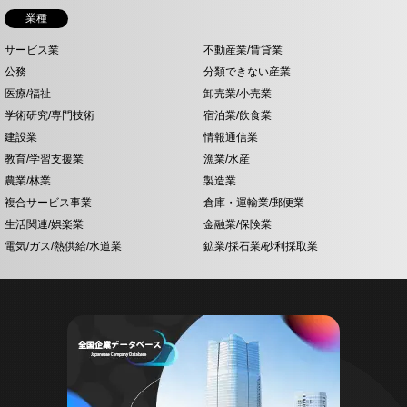
業種
サービス業
不動産業/賃貸業
公務
分類できない産業
医療/福祉
卸売業/小売業
学術研究/専門技術
宿泊業/飲食業
建設業
情報通信業
教育/学習支援業
漁業/水産
農業/林業
製造業
複合サービス事業
倉庫・運輸業/郵便業
生活関連/娯楽業
金融業/保険業
電気/ガス/熱供給/水道業
鉱業/採石業/砂利採取業