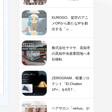
KUROGO、架空のアニ
メOPから新たなIPを創
出する「シ…
株式会社ヤマサ、高知市
の高知中央産業団地へ本
社移転
ZEROGRAM、軽量ソロ
テント「El Chalten
1P+」を8月7…
ヘアサロン「nehus」が