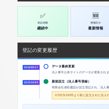
✅
🆕
登記状態
情報区分
継続中
最新情報
登記の変更履歴
データ最終更新
2018/05/17
法人番号公表サイトのデータが更新され
新規設立（法人番号登録）
2015/10/05
有限会社成松建設が設立登記され、法人
※2015/10/05より前に設立された法