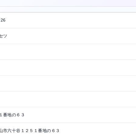
726
セツ
１番地の６３
山市六十谷１２５１番地の６３