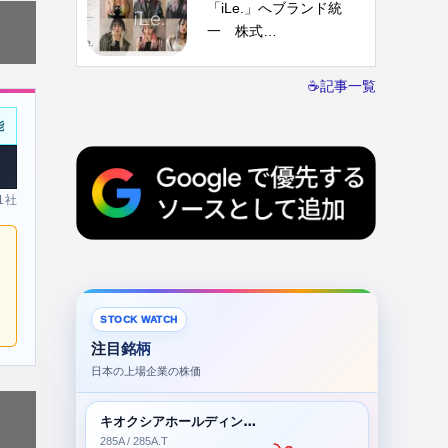
「iLe.」へブランド統
一 株式…
☕記事一覧
能
 1社
STOCK WATCH
注目銘柄
日本の上場企業の株価
キオクシアホールディングス株式会社
285A / 285A.T