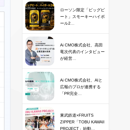
ローソン限定「ビッグピ
ート」スモーキーハイボ
ール2…
Ai CMO株式会社、高田
竜次代表のインタビュー
が経営…
Ai CMO株式会社、AIと
広報のプロが連携する
「PR完全…
東武鉄道×FRUITS
ZIPPER「TOBU KAWAII
PROJECT」始動…