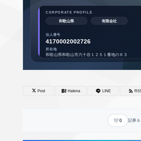
Post
Hatena
LINE
RS
0
記事＆