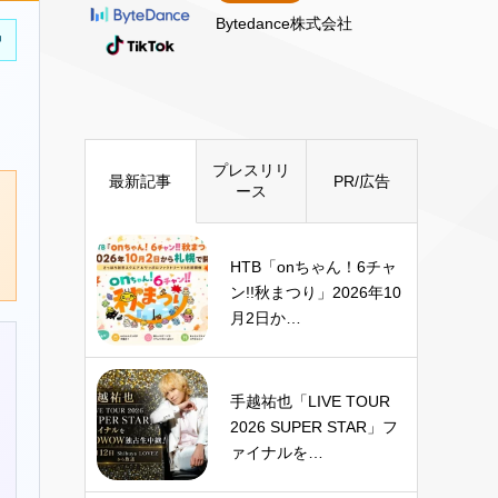
Bytedance株式会社
中
プレスリリ
最新記事
PR/広告
ース
HTB「onちゃん！6チャ
ン!!秋まつり」2026年10
月2日か…
手越祐也「LIVE TOUR
2026 SUPER STAR」フ
ァイナルを…