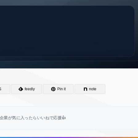
S
feedly
Pin it
note
企業が気に入ったらいいねで応援👍