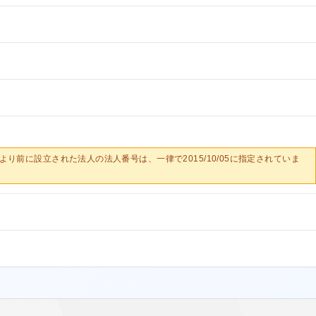
0/05より前に設立された法人の法人番号は、一律で2015/10/05に指定されていま