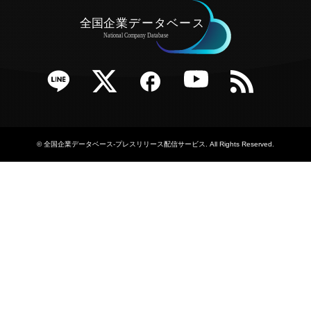
e
Twitter
Facebook
YouTube
RSS
©
全国企業データベース-プレスリリース配信サービス
. All Rights Reserved.