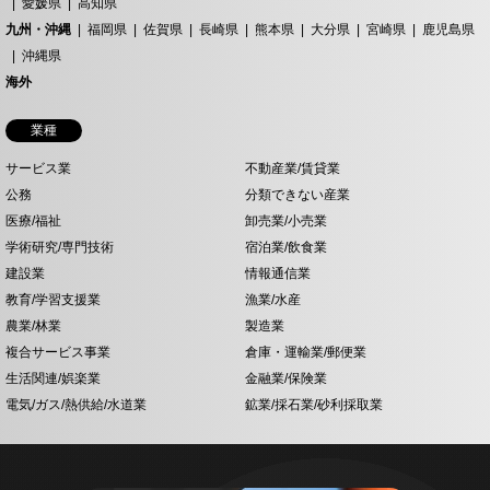
愛媛県
高知県
九州・沖縄
福岡県
佐賀県
長崎県
熊本県
大分県
宮崎県
鹿児島県
沖縄県
海外
業種
サービス業
不動産業/賃貸業
公務
分類できない産業
医療/福祉
卸売業/小売業
学術研究/専門技術
宿泊業/飲食業
建設業
情報通信業
教育/学習支援業
漁業/水産
農業/林業
製造業
複合サービス事業
倉庫・運輸業/郵便業
生活関連/娯楽業
金融業/保険業
電気/ガス/熱供給/水道業
鉱業/採石業/砂利採取業