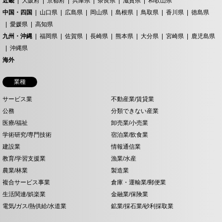
近畿
大阪府
京都府
兵庫県
奈良県
滋賀県
和歌山県
中国・四国
山口県
広島県
岡山県
島根県
鳥取県
香川県
徳島県
愛媛県
高知県
九州・沖縄
福岡県
佐賀県
長崎県
熊本県
大分県
宮崎県
鹿児島県
沖縄県
海外
業種
サービス業
不動産業/賃貸業
公務
分類できない産業
医療/福祉
卸売業/小売業
学術研究/専門技術
宿泊業/飲食業
建設業
情報通信業
教育/学習支援業
漁業/水産
農業/林業
製造業
複合サービス事業
倉庫・運輸業/郵便業
生活関連/娯楽業
金融業/保険業
電気/ガス/熱供給/水道業
鉱業/採石業/砂利採取業