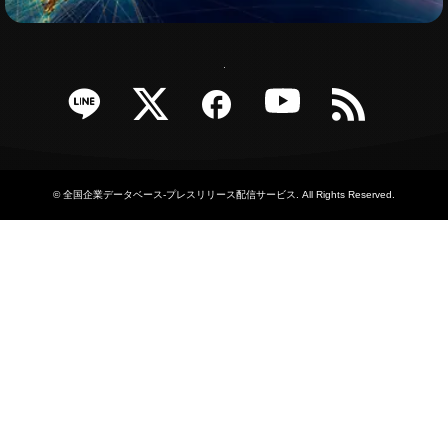
e
Twitter
Facebook
YouTube
RSS
©
全国企業データベース-プレスリリース配信サービス
. All Rights Reserved.