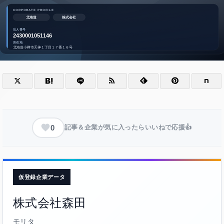
0
記事＆企業が気に入ったらいいねで応援👍
仮登録企業データ
株式会社森田
モリタ