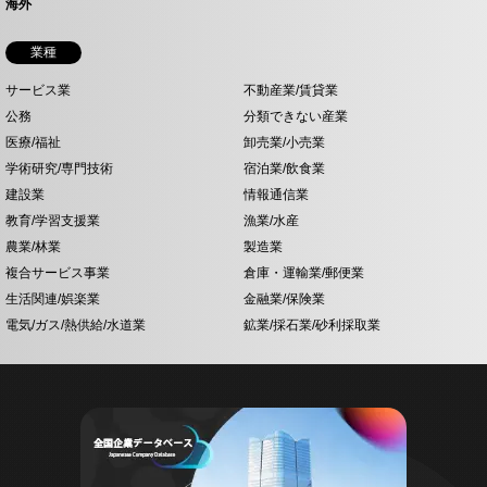
海外
業種
サービス業
不動産業/賃貸業
公務
分類できない産業
医療/福祉
卸売業/小売業
学術研究/専門技術
宿泊業/飲食業
建設業
情報通信業
教育/学習支援業
漁業/水産
農業/林業
製造業
複合サービス事業
倉庫・運輸業/郵便業
生活関連/娯楽業
金融業/保険業
電気/ガス/熱供給/水道業
鉱業/採石業/砂利採取業