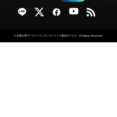
e
Twitter
Facebook
YouTube
RSS
©
全国企業データベース-プレスリリース配信サービス
. All Rights Reserved.