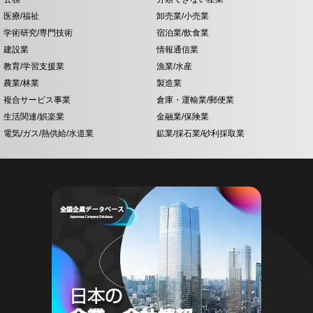
医療/福祉
卸売業/小売業
学術研究/専門技術
宿泊業/飲食業
建設業
情報通信業
教育/学習支援業
漁業/水産
農業/林業
製造業
複合サービス事業
倉庫・運輸業/郵便業
生活関連/娯楽業
金融業/保険業
電気/ガス/熱供給/水道業
鉱業/採石業/砂利採取業