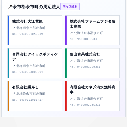
📍
余市郡余市町の周辺法人
同市区町村
株式会社大江電氣
株式会社ファームフジタ藤
太農園
📍 北海道余市郡余市町
📍 北海道余市郡余市町
No. 9430001050959
No. 9430001093413
合同会社クイックボディケ
藤山青果株式会社
ア
📍 北海道余市郡余市町
📍 北海道余市郡余市町
No. 9430001089361
No. 9430003003304
有限会社綱寿し
有限会社カネ〆清水燃料商
事
📍 北海道余市郡余市町
📍 北海道余市郡余市町
No. 9430002056427
No. 9430002056311