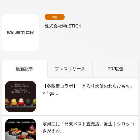
3位
株式会社Mr.STICK
最新記事
プレスリリース
PR/広告
【冬限定コラボ】「とろり天使のわらびもち」
×「go...
寒河江に「日東ベスト直売店」誕生｜シロッコ
さがえが...