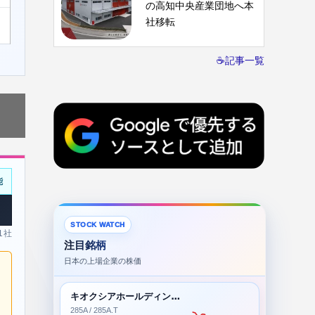
の高知中央産業団地へ本
社移転
☕記事一覧
能
STOCK WATCH
 1社
注目銘柄
日本の上場企業の株価
キオクシアホールディングス株式会社
285A / 285A.T