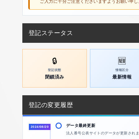
ご入力に十分ご注意くださいますようお願い申し
登記ステータス
🔒
🆕
登記状態
情報区分
閉鎖済み
最新情報
登記の変更履歴
データ最終更新
2024/08/20
法人番号公表サイトのデータが更新され