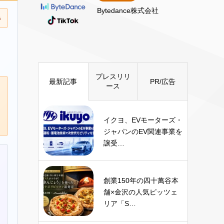
Bytedance株式会社
み
プレスリリ
最新記事
PR/広告
ース
イクヨ、EVモーターズ・
ジャパンのEV関連事業を
譲受…
創業150年の四十萬谷本
舗×金沢の人気ピッツェ
リア「S…