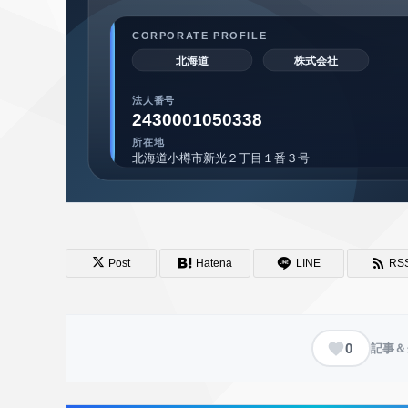
Post
Hatena
LINE
RS
0
記事＆