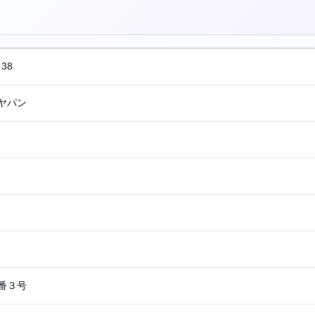
。
338
ヤパン
番３号