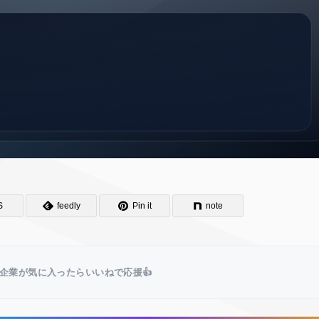
S
feedly
Pin it
note
企業が気に入ったらいいねで応援👍