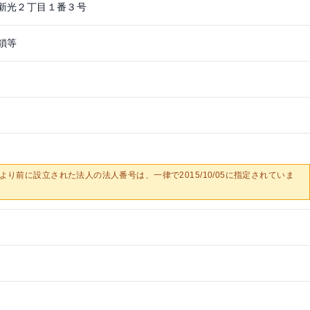
新光２丁目１番３号
鎖等
0/05より前に設立された法人の法人番号は、一律で2015/10/05に指定されていま