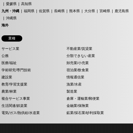
愛媛県
高知県
九州・沖縄
福岡県
佐賀県
長崎県
熊本県
大分県
宮崎県
鹿児島県
沖縄県
海外
業種
サービス業
不動産業/賃貸業
公務
分類できない産業
医療/福祉
卸売業/小売業
学術研究/専門技術
宿泊業/飲食業
建設業
情報通信業
教育/学習支援業
漁業/水産
農業/林業
製造業
複合サービス事業
倉庫・運輸業/郵便業
生活関連/娯楽業
金融業/保険業
電気/ガス/熱供給/水道業
鉱業/採石業/砂利採取業