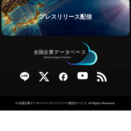
プレスリリース配信
e
Twitter
Facebook
YouTube
RSS
©
全国企業データベース-プレスリリース配信サービス
. All Rights Reserved.