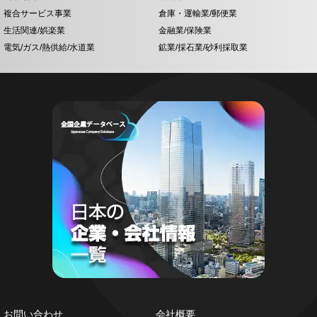
複合サービス事業
倉庫・運輸業/郵便業
生活関連/娯楽業
金融業/保険業
電気/ガス/熱供給/水道業
鉱業/採石業/砂利採取業
お問い合わせ
会社概要