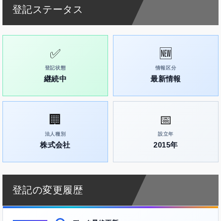
登記ステータス
✅
🆕
登記状態
情報区分
継続中
最新情報
🏢
📅
法人種別
設立年
株式会社
2015年
登記の変更履歴