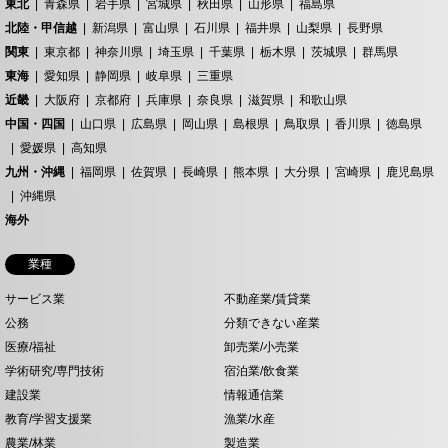
東北
青森県
岩手県
宮城県
秋田県
山形県
福島県
北陸・甲信越
新潟県
富山県
石川県
福井県
山梨県
長野県
関東
東京都
神奈川県
埼玉県
千葉県
栃木県
茨城県
群馬県
東海
愛知県
静岡県
岐阜県
三重県
近畿
大阪府
京都府
兵庫県
奈良県
滋賀県
和歌山県
中国・四国
山口県
広島県
岡山県
島根県
鳥取県
香川県
徳島県
愛媛県
高知県
九州・沖縄
福岡県
佐賀県
長崎県
熊本県
大分県
宮崎県
鹿児島県
沖縄県
海外
業種
サービス業
不動産業/賃貸業
公務
分類できない産業
医療/福祉
卸売業/小売業
学術研究/専門技術
宿泊業/飲食業
建設業
情報通信業
教育/学習支援業
漁業/水産
農業/林業
製造業