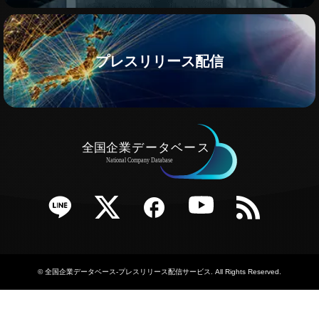
プレスリリース配信
e
Twitter
Facebook
YouTube
RSS
©
全国企業データベース-プレスリリース配信サービス
. All Rights Reserved.