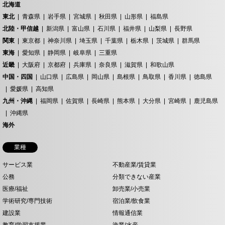
北海道
東北
青森県
岩手県
宮城県
秋田県
山形県
福島県
北陸・甲信越
新潟県
富山県
石川県
福井県
山梨県
長野県
関東
東京都
神奈川県
埼玉県
千葉県
栃木県
茨城県
群馬県
東海
愛知県
静岡県
岐阜県
三重県
近畿
大阪府
京都府
兵庫県
奈良県
滋賀県
和歌山県
中国・四国
山口県
広島県
岡山県
島根県
鳥取県
香川県
徳島県
愛媛県
高知県
九州・沖縄
福岡県
佐賀県
長崎県
熊本県
大分県
宮崎県
鹿児島県
沖縄県
海外
業種
サービス業
不動産業/賃貸業
公務
分類できない産業
医療/福祉
卸売業/小売業
学術研究/専門技術
宿泊業/飲食業
建設業
情報通信業