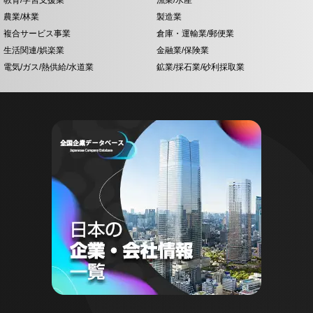
教育/学習支援業
漁業/水産
農業/林業
製造業
複合サービス事業
倉庫・運輸業/郵便業
生活関連/娯楽業
金融業/保険業
電気/ガス/熱供給/水道業
鉱業/採石業/砂利採取業