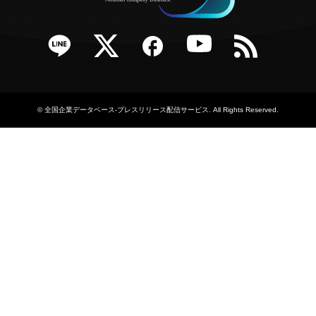
e
Twitter
Facebook
YouTube
RSS
©
全国企業データベース-プレスリリース配信サービス
. All Rights Reserved.