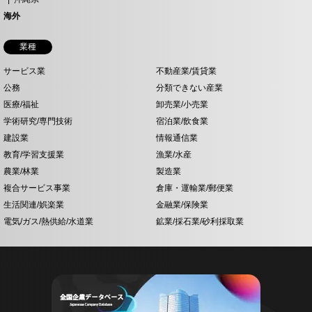
海外
業種
サービス業
不動産業/賃貸業
公務
分類できない産業
医療/福祉
卸売業/小売業
学術研究/専門技術
宿泊業/飲食業
建設業
情報通信業
教育/学習支援業
漁業/水産
農業/林業
製造業
複合サービス事業
倉庫・運輸業/郵便業
生活関連/娯楽業
金融業/保険業
電気/ガス/熱供給/水道業
鉱業/採石業/砂利採取業