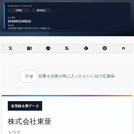
0
記事＆企業が気に入ったらいいねで応援👍
仮登録企業データ
株式会社東亜
トウア