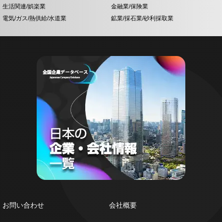
生活関連/娯楽業
金融業/保険業
電気/ガス/熱供給/水道業
鉱業/採石業/砂利採取業
お問い合わせ
会社概要