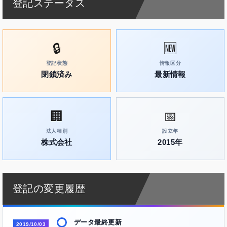
登記ステータス
🔒
🆕
登記状態
情報区分
閉鎖済み
最新情報
🏢
📅
法人種別
設立年
株式会社
2015年
登記の変更履歴
データ最終更新
2019/10/03