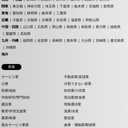
関東
東京都
神奈川県
埼玉県
千葉県
栃木県
茨城県
群馬県
東海
愛知県
静岡県
岐阜県
三重県
近畿
大阪府
京都府
兵庫県
奈良県
滋賀県
和歌山県
中国・四国
山口県
広島県
岡山県
島根県
鳥取県
香川県
徳島県
愛媛県
高知県
九州・沖縄
福岡県
佐賀県
長崎県
熊本県
大分県
宮崎県
鹿児島県
沖縄県
海外
業種
サービス業
不動産業/賃貸業
公務
分類できない産業
医療/福祉
卸売業/小売業
学術研究/専門技術
宿泊業/飲食業
建設業
情報通信業
教育/学習支援業
漁業/水産
農業/林業
製造業
複合サービス事業
倉庫・運輸業/郵便業