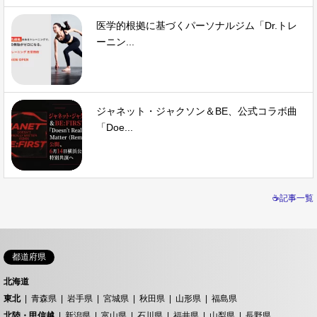
医学的根拠に基づくパーソナルジム「Dr.トレ
ーニン...
ジャネット・ジャクソン＆BE、公式コラボ曲
「Doe...
☕記事一覧
都道府県
北海道
東北
青森県
岩手県
宮城県
秋田県
山形県
福島県
北陸・甲信越
新潟県
富山県
石川県
福井県
山梨県
長野県