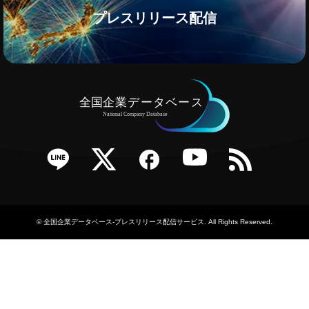
プレスリリース配信
e
Twitter
Facebook
YouTube
RSS
©
全国企業データベース-プレスリリース配信サービス
. All Rights Reserved.