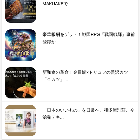
MAKUAKEで...
豪華報酬をゲット！戦国RPG『戦国戦輝』事前
登録が...
新和食の革命！金目鯛×トリュフの贅沢カツ
「金カツ」...
「日本のいいもの」を日常へ。和多屋別荘、今
治発テキ...