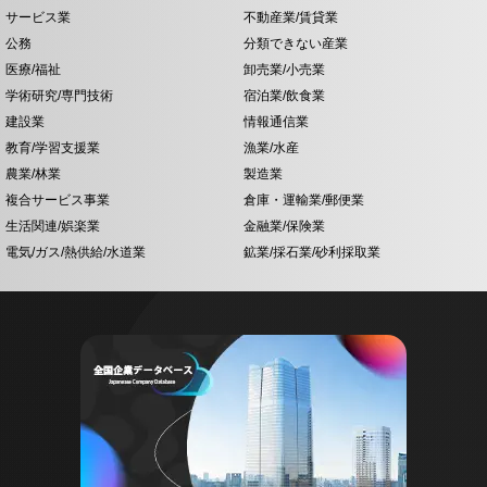
サービス業
不動産業/賃貸業
公務
分類できない産業
医療/福祉
卸売業/小売業
学術研究/専門技術
宿泊業/飲食業
建設業
情報通信業
教育/学習支援業
漁業/水産
農業/林業
製造業
複合サービス事業
倉庫・運輸業/郵便業
生活関連/娯楽業
金融業/保険業
電気/ガス/熱供給/水道業
鉱業/採石業/砂利採取業