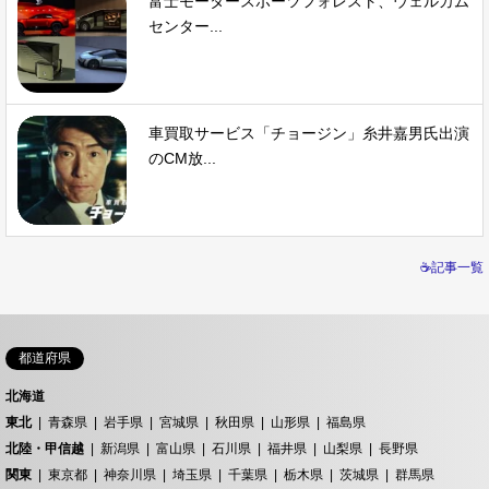
富士モータースポーツフォレスト、ウェルカム
センター...
車買取サービス「チョージン」糸井嘉男氏出演
のCM放...
☕記事一覧
都道府県
北海道
東北
青森県
岩手県
宮城県
秋田県
山形県
福島県
北陸・甲信越
新潟県
富山県
石川県
福井県
山梨県
長野県
関東
東京都
神奈川県
埼玉県
千葉県
栃木県
茨城県
群馬県