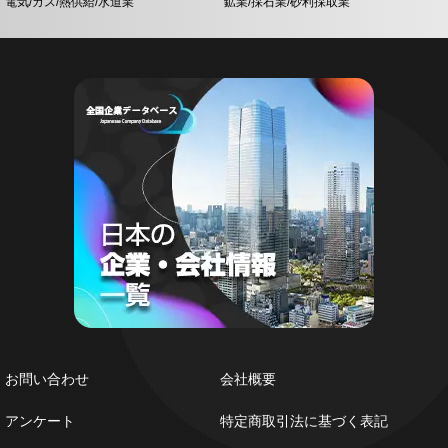
電気/ガス/熱供給/水道業
鉱業/採石業/砂利採取業
お問い合わせ
会社概要
アンケート
特定商取引法に基づく表記