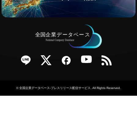
e
Twitter
Facebook
YouTube
RSS
©
全国企業データベース-プレスリリース配信サービス
. All Rights Reserved.