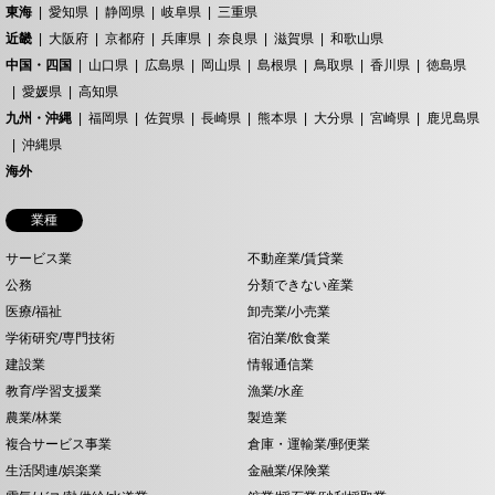
東海
愛知県
静岡県
岐阜県
三重県
近畿
大阪府
京都府
兵庫県
奈良県
滋賀県
和歌山県
中国・四国
山口県
広島県
岡山県
島根県
鳥取県
香川県
徳島県
愛媛県
高知県
九州・沖縄
福岡県
佐賀県
長崎県
熊本県
大分県
宮崎県
鹿児島県
沖縄県
海外
業種
サービス業
不動産業/賃貸業
公務
分類できない産業
医療/福祉
卸売業/小売業
学術研究/専門技術
宿泊業/飲食業
建設業
情報通信業
教育/学習支援業
漁業/水産
農業/林業
製造業
複合サービス事業
倉庫・運輸業/郵便業
生活関連/娯楽業
金融業/保険業