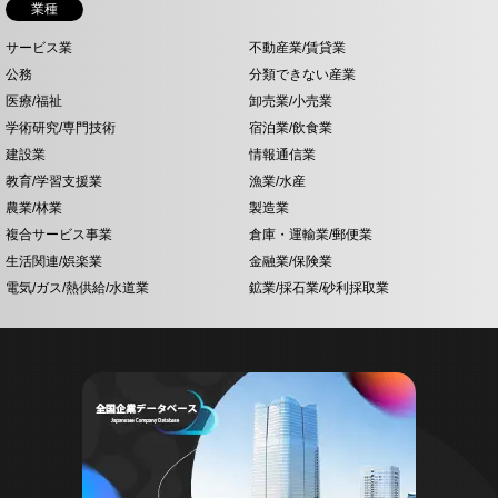
業種
サービス業
不動産業/賃貸業
公務
分類できない産業
医療/福祉
卸売業/小売業
学術研究/専門技術
宿泊業/飲食業
建設業
情報通信業
教育/学習支援業
漁業/水産
農業/林業
製造業
複合サービス事業
倉庫・運輸業/郵便業
生活関連/娯楽業
金融業/保険業
電気/ガス/熱供給/水道業
鉱業/採石業/砂利採取業