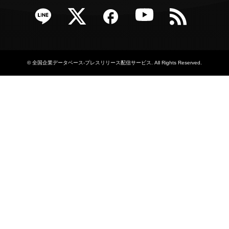
e
Twitter
Facebook
YouTube
RSS
©
全国企業データベース-プレスリリース配信サービス
. All Rights Reserved.