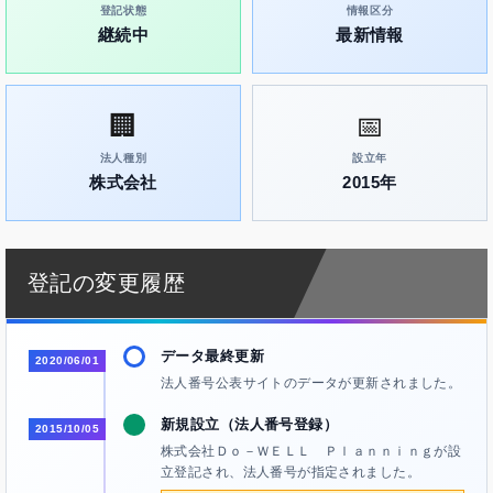
登記状態
情報区分
継続中
最新情報
🏢
📅
法人種別
設立年
株式会社
2015年
登記の変更履歴
データ最終更新
2020/06/01
法人番号公表サイトのデータが更新されました。
新規設立（法人番号登録）
2015/10/05
株式会社Ｄｏ－ＷＥＬＬ Ｐｌａｎｎｉｎｇが設
立登記され、法人番号が指定されました。