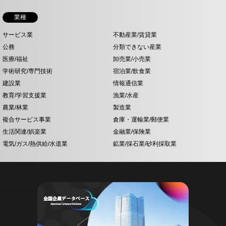
業種
サービス業
不動産業/賃貸業
公務
分類できない産業
医療/福祉
卸売業/小売業
学術研究/専門技術
宿泊業/飲食業
建設業
情報通信業
教育/学習支援業
漁業/水産
農業/林業
製造業
複合サービス事業
倉庫・運輸業/郵便業
生活関連/娯楽業
金融業/保険業
電気/ガス/熱供給/水道業
鉱業/採石業/砂利採取業