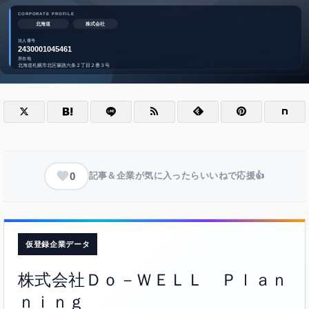
0
記事＆企業が気に入ったらいいねで応援👍
仮登録企業データ
株式会社Ｄｏ－ＷＥＬＬ Ｐｌａｎ
ｎｉｎｇ