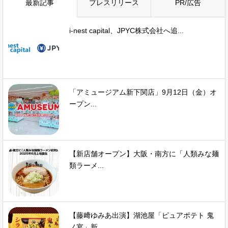
最新記事
プレスリリース
PR/広告
i-nest capital、JPYC株式会社へ追...
「アミュージアム新下関店」9月12日（金）オ
ープン...
【新店舗オープン】大阪・南方に「人類みな麺
類ラーメ...
【藤﨑ゆみあ出演】湖池屋「ピュアポテト 鬼
ノ宴」新...