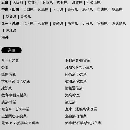
近畿
大阪府
京都府
兵庫県
奈良県
滋賀県
和歌山県
中国・四国
山口県
広島県
岡山県
島根県
鳥取県
香川県
徳島県
愛媛県
高知県
九州・沖縄
福岡県
佐賀県
長崎県
熊本県
大分県
宮崎県
鹿児島県
沖縄県
海外
業種
サービス業
不動産業/賃貸業
公務
分類できない産業
医療/福祉
卸売業/小売業
学術研究/専門技術
宿泊業/飲食業
建設業
情報通信業
教育/学習支援業
漁業/水産
農業/林業
製造業
複合サービス事業
倉庫・運輸業/郵便業
生活関連/娯楽業
金融業/保険業
電気/ガス/熱供給/水道業
鉱業/採石業/砂利採取業